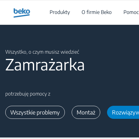
Main content starts here
Produkty
O firmie Beko
Pomoc 
Main content starts here
Wszystko, o czym musisz wiedzieć
Zamrażarka
potrzebuję pomocy z
Wszystkie problemy
Montaż
Rozwiązyw