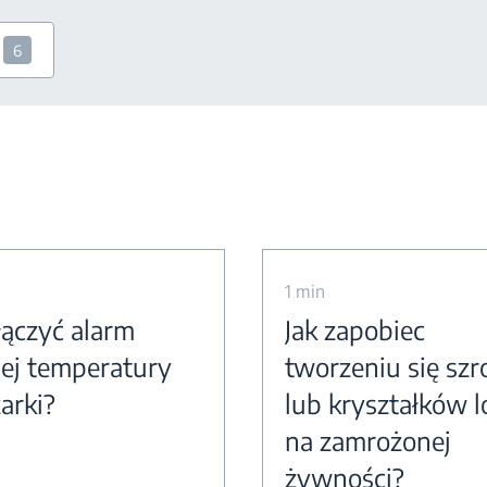
6
1 min
łączyć alarm
Jak zapobiec
ej temperatury
tworzeniu się sz
arki?
lub kryształków 
na zamrożonej
żywności?