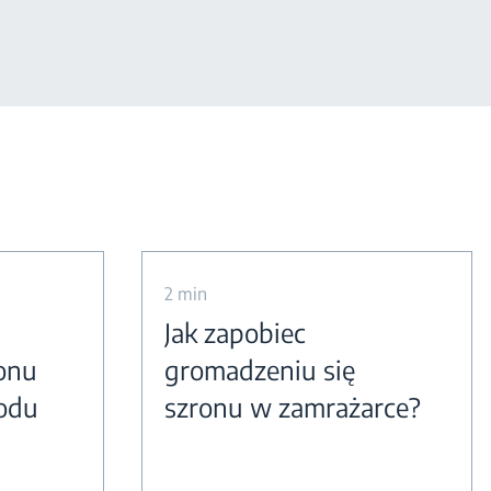
2 min
Jak zapobiec
ronu
gromadzeniu się
lodu
szronu w zamrażarce?