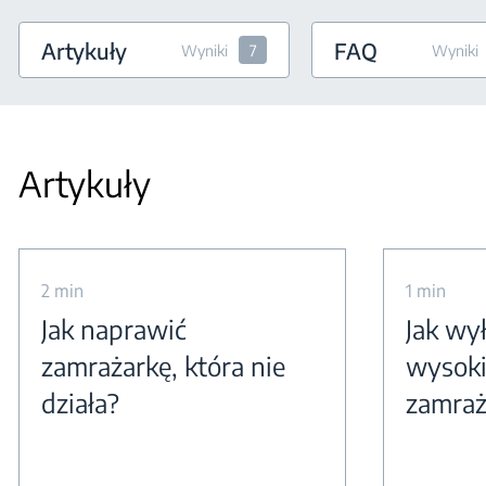
Artykuły
FAQ
Wyniki
7
Wyniki
Artykuły
2 min
1 min
Jak naprawić
Jak wy
zamrażarkę, która nie
wysoki
działa?
zamraż