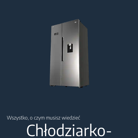
Main content starts here
Wszystko, o czym musisz wiedzieć
Chłodziarko-