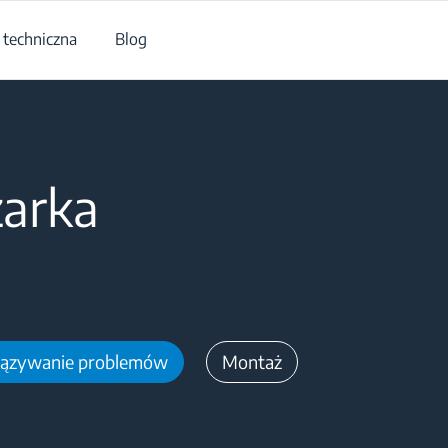
techniczna
Blog
żarka
ązywanie problemów
Montaż