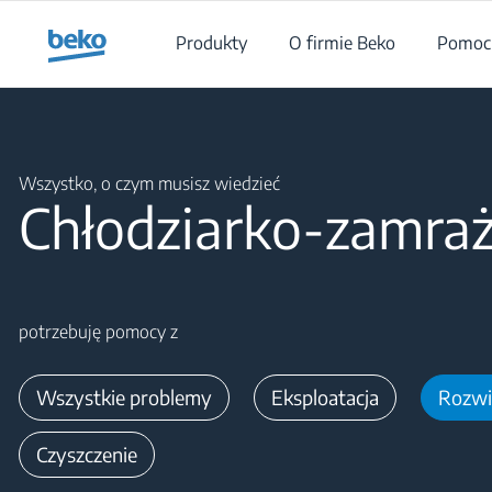
Main content starts here
Produkty
O firmie Beko
Pomoc 
Main content starts here
Wszystko, o czym musisz wiedzieć
Chłodziarko-zamra
potrzebuję pomocy z
Wszystkie problemy
Eksploatacja
Rozwi
Czyszczenie