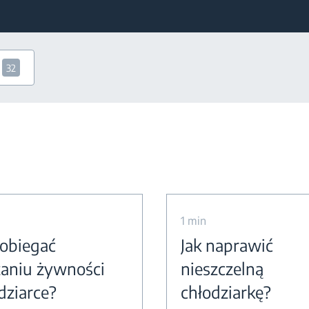
32
1 min
pobiegać
Jak naprawić
aniu żywności
nieszczelną
dziarce?
chłodziarkę?