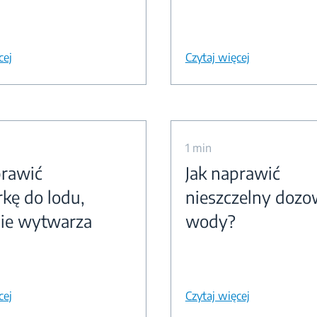
cej
Czytaj więcej
1 min
prawić
Jak naprawić
rkę do lodu,
nieszczelny dozo
nie wytwarza
wody?
cej
Czytaj więcej