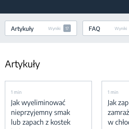
Artykuły
FAQ
Wyniki
17
Wyniki
Artykuły
1 min
1 min
Jak wyeliminować
Jak za
nieprzyjemny smak
zamraż
lub zapach z kostek
w chło