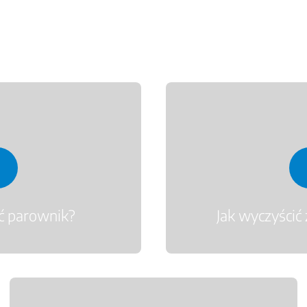
ić parownik?
Jak wyczyścić