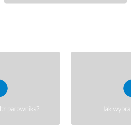
iltr parownika?
Jak wybra