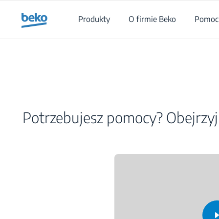
Main content starts here
Produkty
O firmie Beko
Pomoc 
Potrzebujesz pomocy? Obejrzyj 