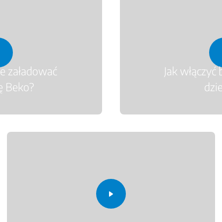
ie załadować
Jak włączyć 
ę Beko?
dzi