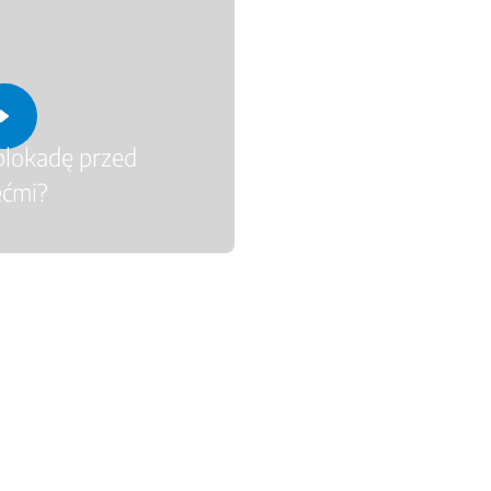
blokadę przed
ećmi?