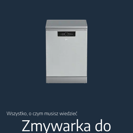
Main content starts here
Wszystko, o czym musisz wiedzieć
Zmywarka do