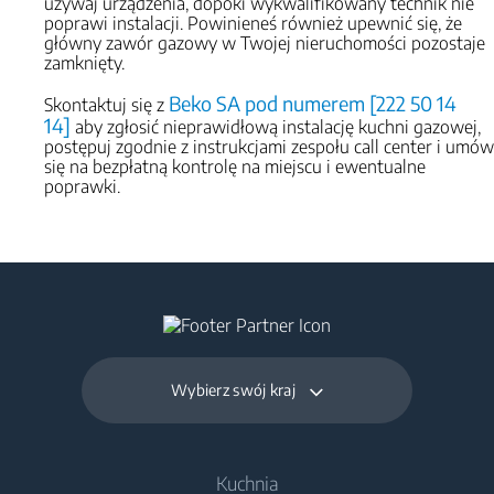
używaj urządzenia, dopóki wykwalifikowany technik nie
poprawi instalacji. Powinieneś również upewnić się, że
główny zawór gazowy w Twojej nieruchomości pozostaje
zamknięty.
Beko SA pod numerem [222 50 14
Skontaktuj się z
14]
aby zgłosić nieprawidłową instalację kuchni gazowej,
postępuj zgodnie z instrukcjami zespołu call center i umów
się na bezpłatną kontrolę na miejscu i ewentualne
poprawki.
Wybierz swój kraj
Kuchnia