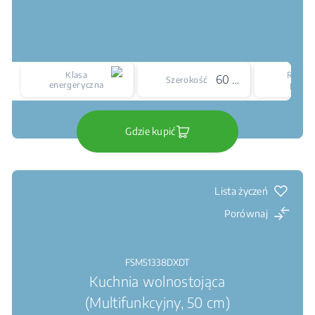
Klasa
Rodzaj
60 cm
Szerokość
energeryczna
płyty
Gdzie kupić
Lista życzeń
Porównaj
FSM51338DXDT
Kuchnia wolnostojąca
(Multifunkcyjny, 50 cm)