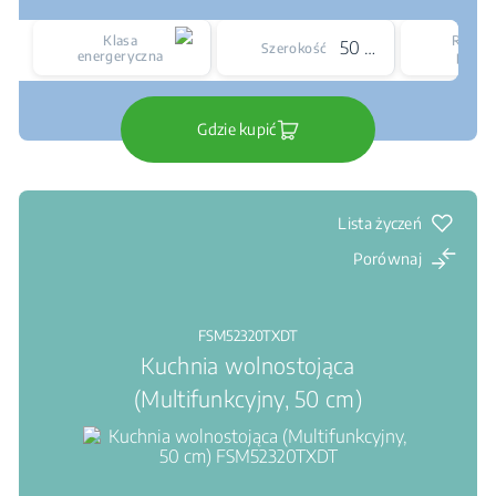
Klasa
Rodzaj
50 cm
Szerokość
energeryczna
płyty
Gdzie kupić
Lista życzeń
Porównaj
FSM52320TXDT
Kuchnia wolnostojąca
(Multifunkcyjny, 50 cm)