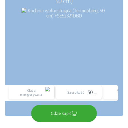
50 cm)
Klasa
Rodzaj
50 cm
Szerokość
energeryczna
płyty
Gdzie kupić