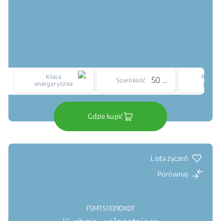
Klasa
Rodzaj
50 cm
Szerokość
energeryczna
płyty
Gdzie kupić
Lista życzeń
Porównaj
FSMT51339DXDT