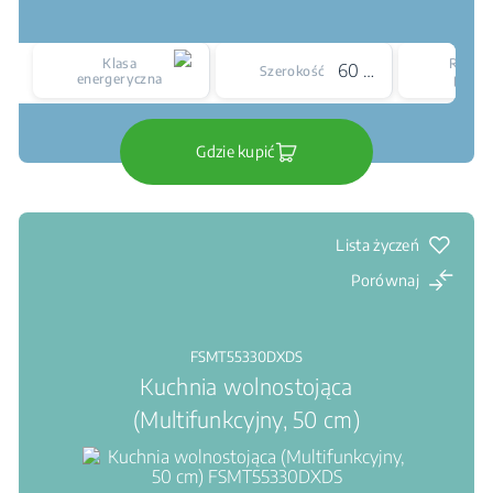
Klasa
Rodzaj
60 cm
Szerokość
energeryczna
płyty
Gdzie kupić
Lista życzeń
Porównaj
FSMT55330DXDS
Kuchnia wolnostojąca
(Multifunkcyjny, 50 cm)