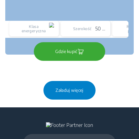
Klasa
Rodzaj
50 cm
Szerokość
energeryczna
płyty
Gdzie kupić
Załaduj więcej