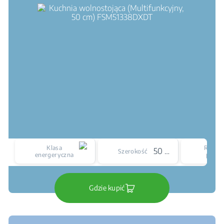
Klasa
Rodzaj
50 cm
Szerokość
energeryczna
płyty
Gdzie kupić