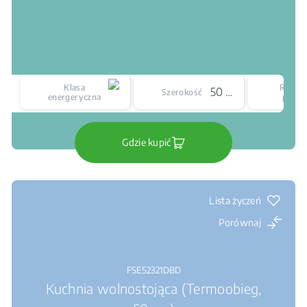
Klasa
Rodzaj
50 cm
Szerokość
energeryczna
płyty
Gdzie kupić
Lista życzeń
Porównaj
FSE52321DBD
Kuchnia wolnostojąca (Termoobieg,