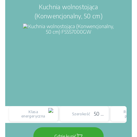
Kuchnia wolnostojąca
(Konwencjonalny, 50 cm)
Klasa
Rodzaj
50 cm
Szerokość
energeryczna
płyty
Gdzie kupić