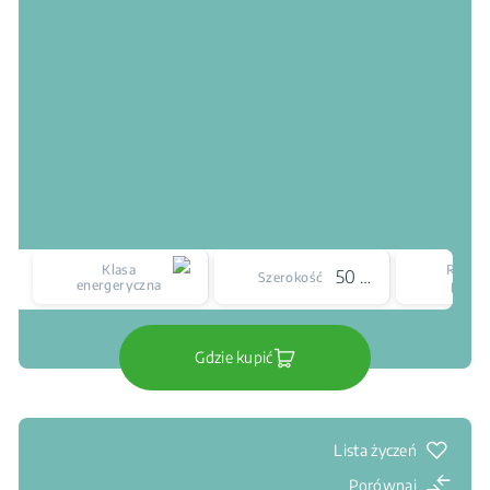
Klasa
Rodzaj
50 cm
Szerokość
energeryczna
płyty
Gdzie kupić
Lista życzeń
Porównaj