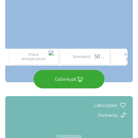
Klasa
Rodzaj
50 cm
Szerokość
energeryczna
płyty
Gdzie kupić
Lista życzeń
Porównaj
FSS57000GW