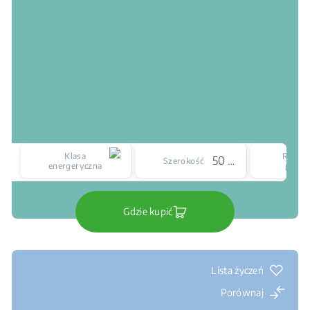
Klasa
Rodzaj
50 cm
Szerokość
energeryczna
płyty
Gdzie kupić
Lista życzeń
Porównaj