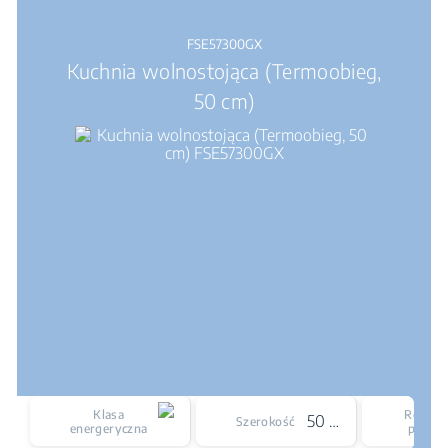
FSE57300GX
Kuchnia wolnostojąca (Termoobieg,
50 cm)
Klasa
Rodzaj
50 cm
Szerokość
energeryczna
płyty