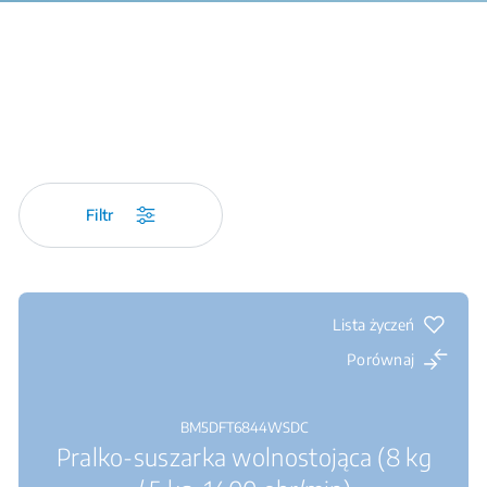
Filtr
Lista życzeń
Porównaj
BM5DFT6844WSDC
Pralko-suszarka wolnostojąca (8 kg