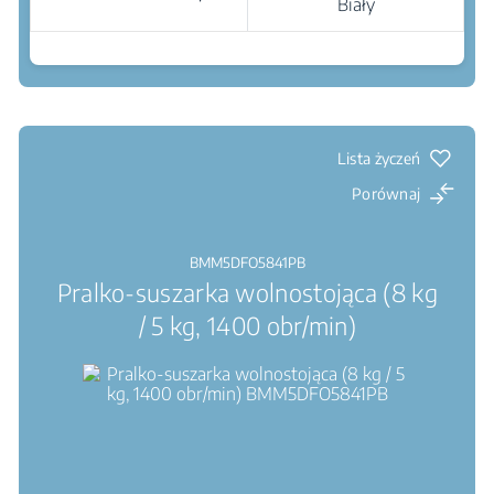
Biały
Gdzie kupić
Silnik inwerterowy ProSmart™ : Wysoka
sprawność, wysoka trwałość, niski poziom hałasu
AquaWave® : Falowy ruch bębna zapewnia
delikatniejsze pranie i suszenie
Lista życzeń
Porównaj
BMM5DFO5841PB
Pralko-suszarka wolnostojąca (8 kg
/ 5 kg, 1400 obr/min)