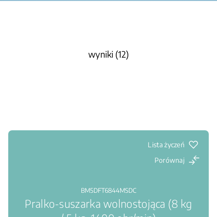
wyniki (12)
Lista życzeń
Porównaj
BM5DFT6844MSDC
Pralko-suszarka wolnostojąca (8 kg