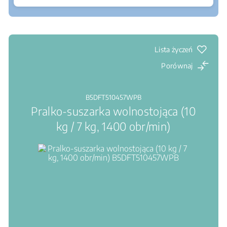
Gdzie kupić
Silnik inwerterowy ProSmart™ : Wysoka
sprawność, wysoka trwałość, niski poziom hałasu
AquaWave® : Falowy ruch bębna zapewnia
delikatniejsze pranie i suszenie
Lista życzeń
Porównaj
B5DFT510457WPB
Pralko-suszarka wolnostojąca (10
kg / 7 kg, 1400 obr/min)