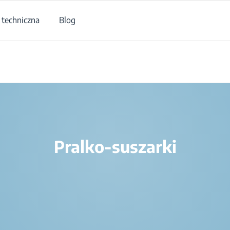
techniczna
Blog
/
Produkty
/
Pranie
/
Pralko-suszarki
Pralko-suszarki