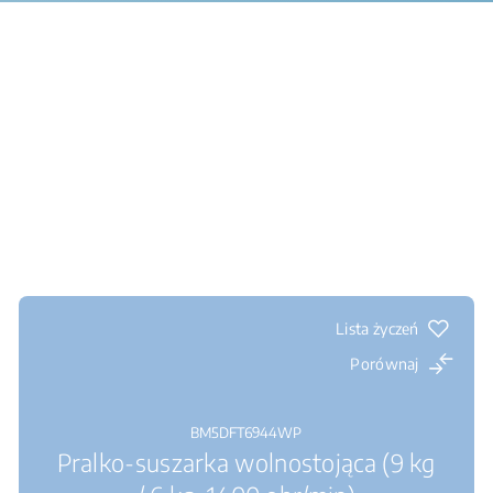
Lista życzeń
Porównaj
BM5DFT6944WP
Pralko-suszarka wolnostojąca (9 kg