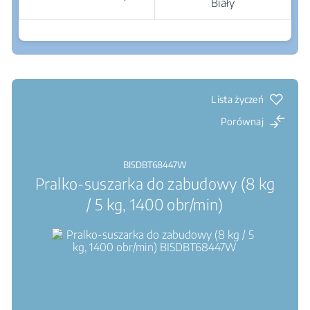
Biały
Gdzie kupić
Silnik inwerterowy ProSmart™ : Wysoka
sprawność, wysoka trwałość, niski poziom hałasu
AquaWave® : Falowy ruch bębna zapewnia
delikatniejsze pranie i suszenie
Lista życzeń
Porównaj
BI5DBT68447W
Pralko-suszarka do zabudowy (8 kg
/ 5 kg, 1400 obr/min)