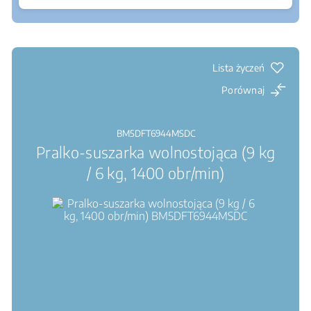
Gdzie kupić
Silnik inwerterowy ProSmart™ : Wysoka
sprawność, wysoka trwałość, niski poziom hałasu
AquaWave® : Falowy ruch bębna zapewnia
delikatniejsze pranie i suszenie
Lista życzeń
Porównaj
BM5DFT6944MSDC
Pralko-suszarka wolnostojąca (9 kg
/ 6 kg, 1400 obr/min)