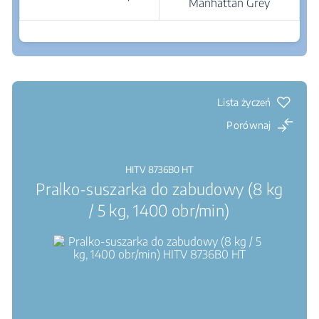
Manhattan Grey
Gdzie kupić
Silnik inwerterowy ProSmart™ : Wysoka
sprawność, wysoka trwałość, niski poziom hałasu
Lista życzeń
Porównaj
HITV 8736B0 HT
Pralko-suszarka do zabudowy (8 kg
/ 5 kg, 1400 obr/min)