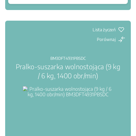
Gdzie kupić
EnergySpin Technology: Efficient Washing, Energy
Saving
SteamCure™: Usuwanie plam za pomocą pary
Silnik inwerterowy ProSmart: Wysoka sprawność i
Lista życzeń
trwałość oraz niski poziom hałasu
Porównaj
BM3DFT4931PBSDC
Pralko-suszarka wolnostojąca (9 kg
/ 6 kg, 1400 obr/min)