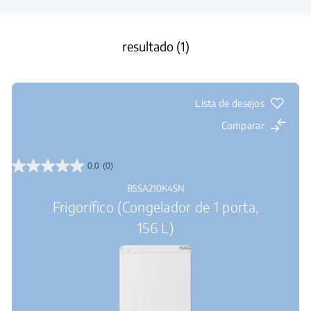
resultado (1)
Lista de desejos
Comparar
0.0
(0)
0.0
em
BSSA210K4SN
5
Frigorífico (Congelador de 1 porta,
estrelas.
156 L)