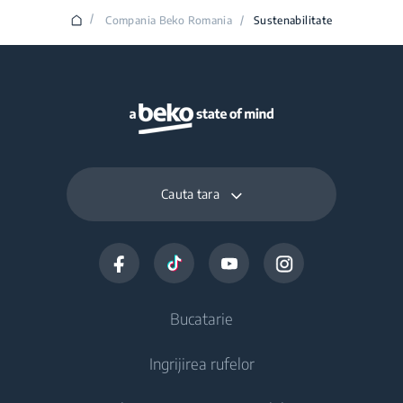
/
Compania Beko Romania
/
Sustenabilitate
Cauta tara
Bucatarie
Ingrijirea rufelor
Aparate frigorifice