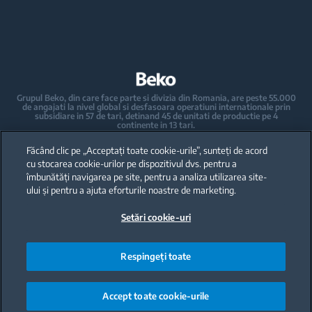
Ingrijirea rufelor
Pachete incorporabile
Masini de spalat rufe incorporabile
Masini de spalat vase
Masini de spalat rufe cu uscator incorporabile
Masini de spalat vase independente
Grupul Beko, din care face parte si divizia din Romania, are peste 55.000
de angajati la nivel global si desfasoara operatiuni internationale prin
Masini de spalat vase incorporabile
subsidiare in 57 de tari, detinand 45 de unitati de productie pe 4
continente in 13 tari.
Beko a devenit lider al pietei europene de electrocasnice mari, raportat la
Electrocasnice mici de bucatarie
cota de piata exprimata in volume.
Făcând clic pe „Acceptați toate cookie-urile”, sunteți de acord
La nivel global, compania detine 31 de centre de cercetare-dezvoltare si
design, care gazduiesc peste 2.300 de cercetatori si detine peste 3.500 de
cu stocarea cookie-urilor pe dispozitivul dvs. pentru a
cereri internationale de brevet.
Espressoare automate si manuale - Cafetiere
îmbunătăți navigarea pe site, pentru a analiza utilizarea site-
ului și pentru a ajuta eforturile noastre de marketing.
Fierbatoare
Toate drepturile rezervate · Beko Romania S.A., Gaesti, str. 13 Decembrie
nr. 210, jud. Dambovita ·
Setări cookie-uri
+40 735 853 350 – Gaesti | +40 728 777 728 - Ulmi | Call Center *9010
Storcatoare
Blendere
Respingeți toate
Mini-tocatoare si mixere
Accept toate cookie-urile
Prajitor de paine si Sandwich Maker