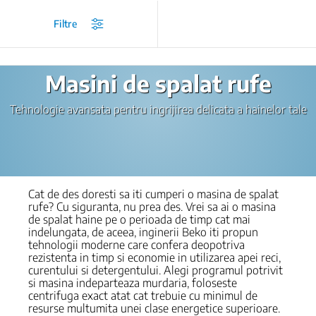
/
Ingrijirea rufelor
/
Masini de spalat rufe
Filtre
Masini de spalat rufe
Tehnologie avansata pentru ingrijirea delicata a hainelor tale
Cat de des doresti sa iti cumperi o masina de spalat
rufe? Cu siguranta, nu prea des. Vrei sa ai o masina
de spalat haine pe o perioada de timp cat mai
indelungata, de aceea, inginerii Beko iti propun
tehnologii moderne care confera deopotriva
rezistenta in timp si economie in utilizarea apei reci,
curentului si detergentului. Alegi programul potrivit
si masina indeparteaza murdaria, foloseste
centrifuga exact atat cat trebuie cu minimul de
resurse multumita unei clase energetice superioare.