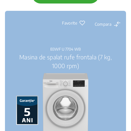
Favorite
Compara
B3WF U 7704 WB
Masina de spalat rufe frontala (7 kg,
1000 rpm)