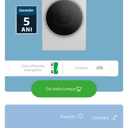
Clasa eficienta
Alb
Culoare
energetica
De unde cumpar
Favorite
Compara