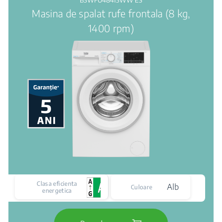
B3WFU48415WW ES
Masina de spalat rufe frontala (8 kg,
1400 rpm)
Clasa eficienta
Alb
Culoare
energetica