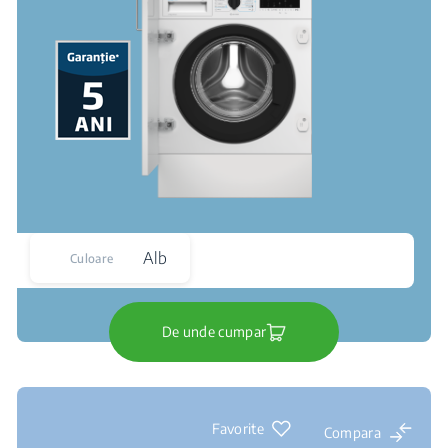
Alb
Culoare
De unde cumpar
Favorite
Compara