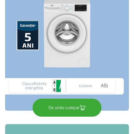
Clasa eficienta
Alb
Culoare
energetica
De unde cumpar