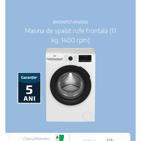
BM3WFST411415W
Masina de spalat rufe frontala (11
kg, 1400 rpm)
Clasa eficienta
Alb
Culoare