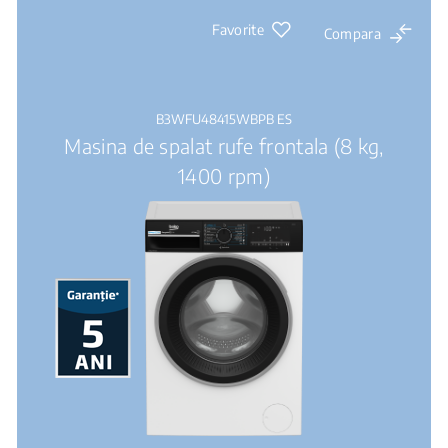
Favorite
Compara
B3WFU48415WBPB ES
Masina de spalat rufe frontala (8 kg,
1400 rpm)