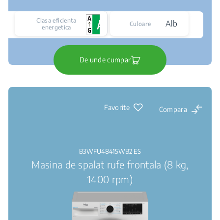
Clasa eficienta
Alb
Culoare
energetica
De unde cumpar
Favorite
Compara
B3WFU48415WB2 ES
Masina de spalat rufe frontala (8 kg,
1400 rpm)