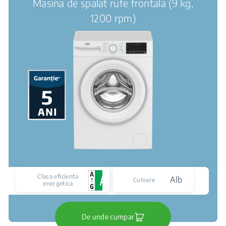
Masina de spalat rufe frontala (9 kg,
1200 rpm)
Clasa eficienta
Alb
Culoare
energetica
De unde cumpar