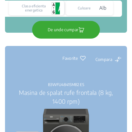
Clasa eficienta
Alb
Culoare
energetica
De unde cumpar
Favorite
Compara
B3WFU48415MB2 ES
Masina de spalat rufe frontala (8 kg,
1400 rpm)