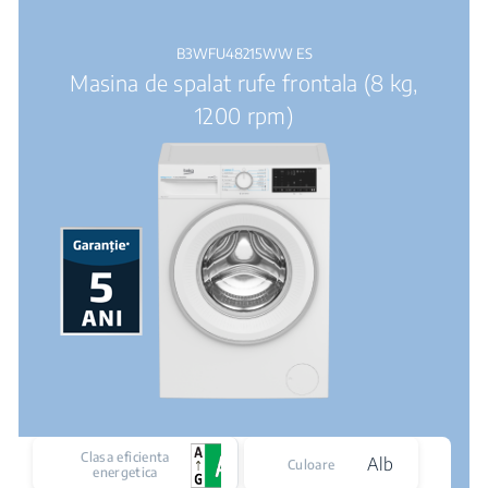
B3WFU48215WW ES
Masina de spalat rufe frontala (8 kg,
1200 rpm)
Clasa eficienta
Alb
Culoare
energetica