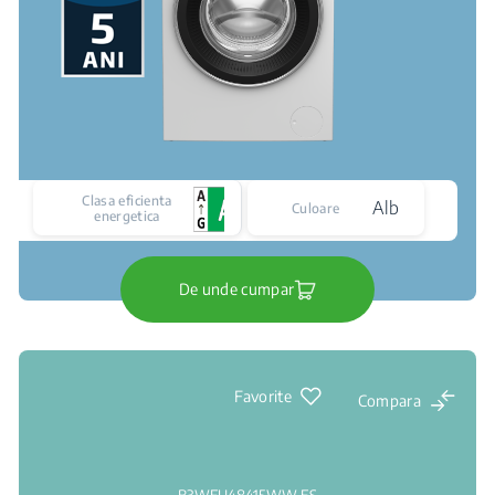
Clasa eficienta
Alb
Culoare
energetica
De unde cumpar
Favorite
Compara