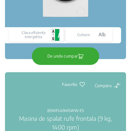
Clasa eficienta
Alb
Culoare
energetica
De unde cumpar
Favorite
Compara
B3WFU49415WW ES
Masina de spalat rufe frontala (9 kg,
1400 rpm)