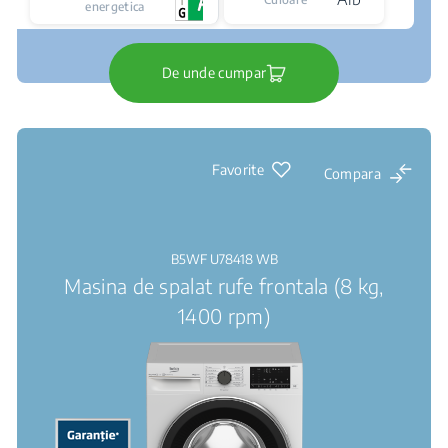
energetica
De unde cumpar
Favorite
Compara
B5WF U78418 WB
Masina de spalat rufe frontala (8 kg,
1400 rpm)