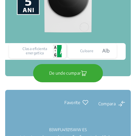
Clasa eficienta
Alb
Culoare
energetica
De unde cumpar
Favorite
Compara
B3WFU49215WW ES