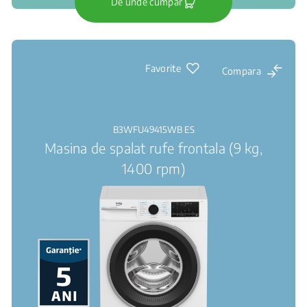
De unde cumpar
Favorite
Compara
B3WFU49415WB ES
Masina de spalat rufe frontala (9 kg,
1400 rpm)