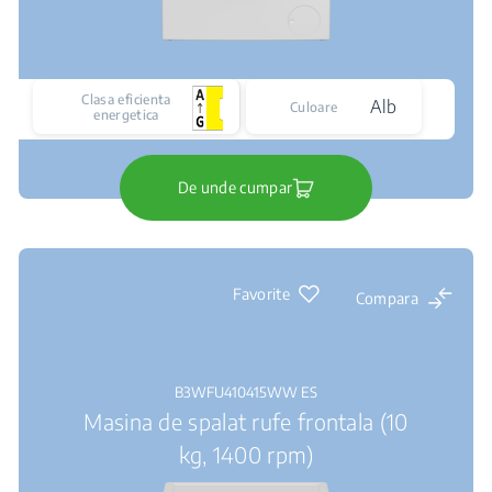
Clasa eficienta
Alb
Culoare
energetica
De unde cumpar
Favorite
Compara
B3WFU410415WW ES
Masina de spalat rufe frontala (10
kg, 1400 rpm)