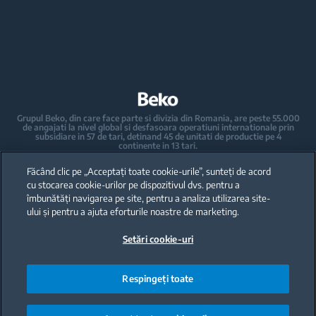
Masini de spalat vase incorporabile
Accesorii aspiratoare
Hote
Ingrijirea rufelor
Pachete incorporabile
Masini de spalat rufe incorporabile
Masini de spalat vase
Masini de spalat rufe cu uscator incorporabile
Masini de spalat vase independente
Grupul Beko, din care face parte si divizia din Romania, are peste 55.000
de angajati la nivel global si desfasoara operatiuni internationale prin
Masini de spalat vase incorporabile
subsidiare in 57 de tari, detinand 45 de unitati de productie pe 4
continente in 13 tari.
Beko a devenit lider al pietei europene de electrocasnice mari, raportat la
Electrocasnice mici de bucatarie
cota de piata exprimata in volume.
Făcând clic pe „Acceptați toate cookie-urile”, sunteți de acord
La nivel global, compania detine 31 de centre de cercetare-dezvoltare si
design, care gazduiesc peste 2.300 de cercetatori si detine peste 3.500 de
cu stocarea cookie-urilor pe dispozitivul dvs. pentru a
cereri internationale de brevet.
Espressoare automate si manuale - Cafetiere
îmbunătăți navigarea pe site, pentru a analiza utilizarea site-
ului și pentru a ajuta eforturile noastre de marketing.
Fierbatoare
Toate drepturile rezervate · Beko Romania S.A., Gaesti, str. 13 Decembrie
nr. 210, jud. Dambovita ·
Setări cookie-uri
+40 735 853 350 – Gaesti | +40 728 777 728 - Ulmi | Call Center *9010
Storcatoare
Blendere
Respingeți toate
Mini-tocatoare si mixere