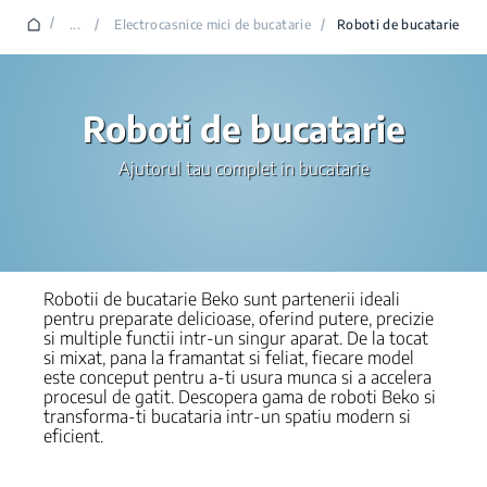
/
...
/
Electrocasnice mici de bucatarie
/
Roboti de bucatarie
Roboti de bucatarie
Ajutorul tau complet in bucatarie
Robotii de bucatarie Beko sunt partenerii ideali
pentru preparate delicioase, oferind putere, precizie
si multiple functii intr-un singur aparat. De la tocat
si mixat, pana la framantat si feliat, fiecare model
este conceput pentru a-ti usura munca si a accelera
procesul de gatit. Descopera gama de roboti Beko si
transforma-ti bucataria intr-un spatiu modern si
eficient.