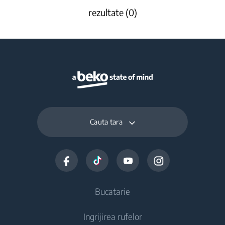
rezultate (0)
Cauta tara
Bucatarie
Ingrijirea rufelor
Aparate frigorifice