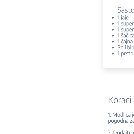
Sasto
1 jaje
1 supe
1 supe
1 šači
1 čajna
So i b
1 prst
Koraci
1. Modlica 
pogodna za
2. Dodajte 