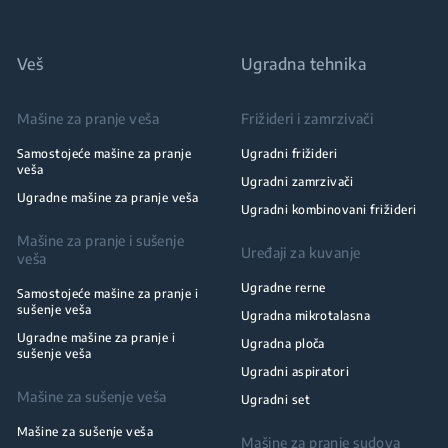
Veš
Ugradna tehnika
Mašine za pranje veša
Frižideri i zamrzivači
Samostojeće mašine za pranje
Ugradni frižideri
veša
Ugradni zamrzivači
Ugradne mašine za pranje veša
Ugradni kombinovani frižideri
Mašine za pranje i sušenje
Uređaji za kuvanje
veša
Ugradne rerne
Samostojeće mašine za pranje i
sušenje veša
Ugradna mikrotalasna
Ugradne mašine za pranje i
Ugradna ploča
sušenje veša
Ugradni aspiratori
Mašine za sušenje veša
Ugradni set
Mašine za sušenje veša
Mašine za pranje sudova