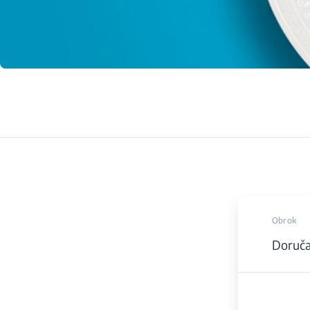
Obrok
Doruč