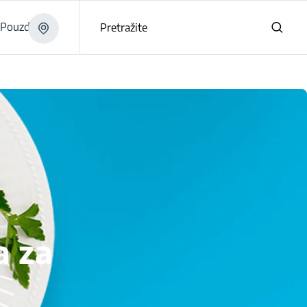
Pouzdano
Pretražite
a za