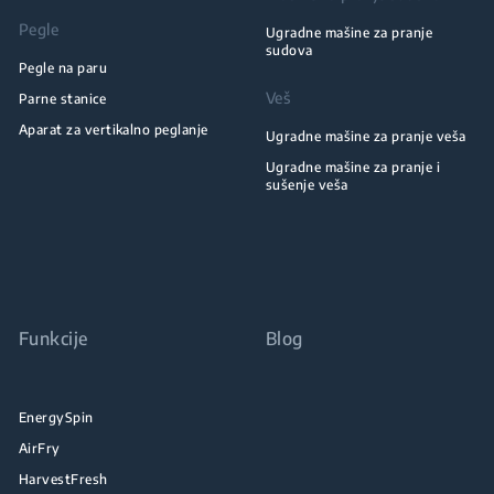
Pegle
Ugradne mašine za pranje
sudova
Pegle na paru
Veš
Parne stanice
Aparat za vertikalno peglanje
Ugradne mašine za pranje veša
Ugradne mašine za pranje i
sušenje veša
Funkcije
Blog
EnergySpin
AirFry
HarvestFresh