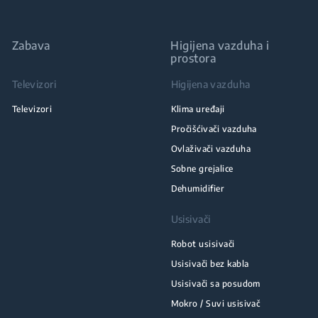
Zabava
Higijena vazduha i
prostora
Televizori
Higijena vazduha
Televizori
Klima uređaji
Pročišćivači vazduha
Ovlaživači vazduha
Sobne grejalice
Dehumidifier
Usisivači
Robot usisivači
Usisivači bez kabla
Usisivači sa posudom
Mokro / Suvi usisivač