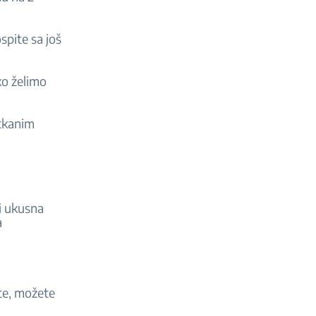
ospite sa još
ko želimo
eckanim
i ukusna
a
ite, možete