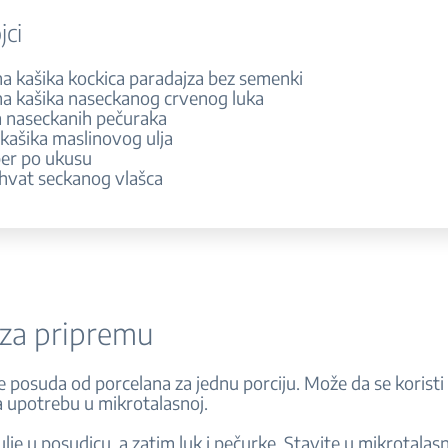
jci
na kašika kockica paradajza bez semenki
na kašika naseckanog crvenog luka
ca naseckanih pečuraka
 kašika maslinovog ulja
iber po ukusu
ohvat seckanog vlašca
 za pripremu
je posuda od porcelana za jednu porciju. Može da se koristi i
 upotrebu u mikrotalasnoj.
ulje u posudicu, a zatim luk i pečurke. Stavite u mikrotalas