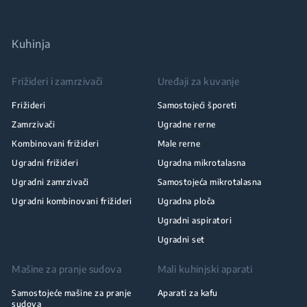
Kuhinja
Frižideri i zamrzivači
Uređaji za kuvanje
Frižideri
Samostojeći šporeti
Zamrzivači
Ugradne rerne
Kombinovani frižideri
Male rerne
Ugradni frižideri
Ugradna mikrotalasna
Ugradni zamrzivači
Samostojeća mikrotalasna
Ugradni kombinovani frižideri
Ugradna ploča
Ugradni aspiratori
Ugradni set
Mašine za pranje sudova
Mali kuhinjski aparati
Samostojeće mašine za pranje
Aparati za kafu
sudova