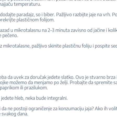
najjaču temperaturu.
 dodajte paradajz, so i biber. Pažljivo razbijte jaje na vrh. P
 prekrijte plastičnom folijom.
nazad u mikrotalasnu na 2–3 minuta zavisno od jačine i koli
de pečeno.
iz mikrotalasne, pažljivo skinite plastičnu foliju i pospite s
ba da uvek za doručak jedete slatko. Ovo je stvarno brza 
tojke možemo da menjamo po želji. Probajte da spremite s
paprikom ili prazilukom.
jedete hleb, neka bude integralni.
ali da ne postoji ograničenje za konzumaciju jaja? Ako ih vol
e svakog dana.