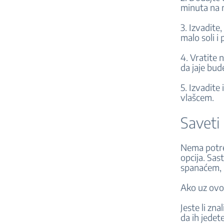
minuta na 
3. Izvadite,
malo soli i
4. Vratite 
da jaje bu
5. Izvadite 
vlašcem.
Saveti
Nema potre
opcija. Sas
spanaćem, 
Ako uz ovo 
Jeste li zn
da ih jedet