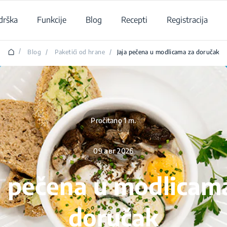
drška
Funkcije
Blog
Recepti
Registracija
/
Blog
/
Paketići od hrane
/
Jaja pečena u modlicama za doručak
Pročitano 1 m.
09 авг 2026
a pečena u modlicam
doručak