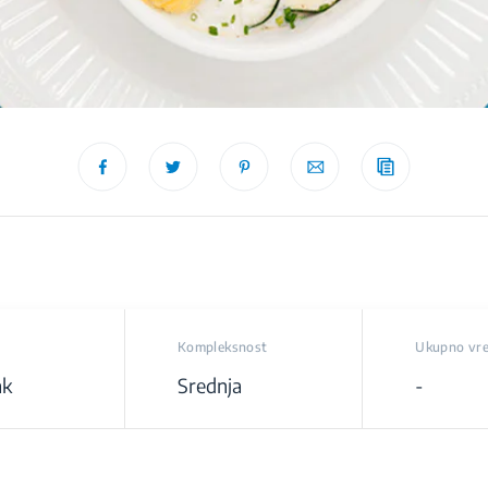
Kompleksnost
Ukupno vr
ak
Srednja
-