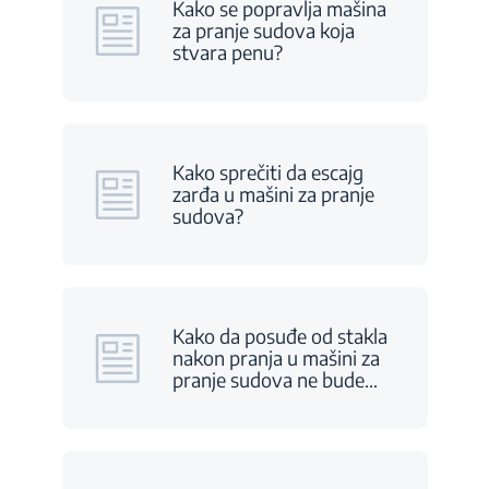
Kako se popravlja mašina
za pranje sudova koja
stvara penu?
Kako sprečiti da escajg
zarđa u mašini za pranje
sudova?
Kako da posuđe od stakla
nakon pranja u mašini za
pranje sudova ne bude
…