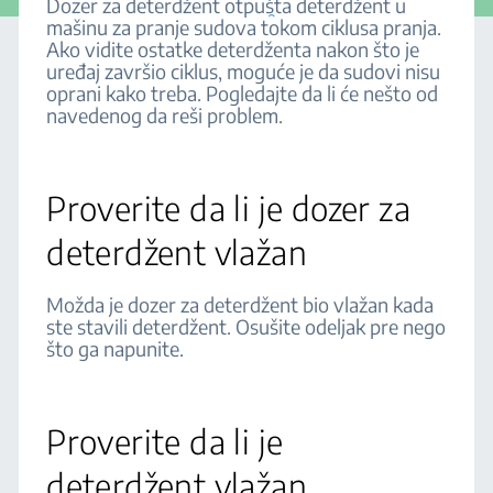
Dozer za deterdžent otpušta deterdžent u
Deli
mašinu za pranje sudova tokom ciklusa pranja.
Ako vidite ostatke deterdženta nakon što je
uređaj završio ciklus, moguće je da sudovi nisu
oprani kako treba. Pogledajte da li će nešto od
navedenog da reši problem.
Proverite da li je dozer za
deterdžent vlažan
Možda je dozer za deterdžent bio vlažan kada
ste stavili deterdžent. Osušite odeljak pre nego
što ga napunite.
Proverite da li je
deterdžent vlažan