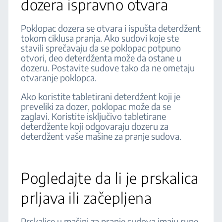
dozera ispravno otvara
Poklopac dozera se otvara i ispušta deterdžent
tokom ciklusa pranja. Ako sudovi koje ste
stavili sprečavaju da se poklopac potpuno
otvori, deo deterdženta može da ostane u
dozeru. Postavite sudove tako da ne ometaju
otvaranje poklopca.
Ako koristite tabletirani deterdžent koji je
preveliki za dozer, poklopac može da se
zaglavi. Koristite isključivo tabletirane
deterdžente koji odgovaraju dozeru za
deterdžent vaše mašine za pranje sudova.
Pogledajte da li je prskalica
prljava ili začepljena
Prskalice u mašini za pranje sudova imaju rupe