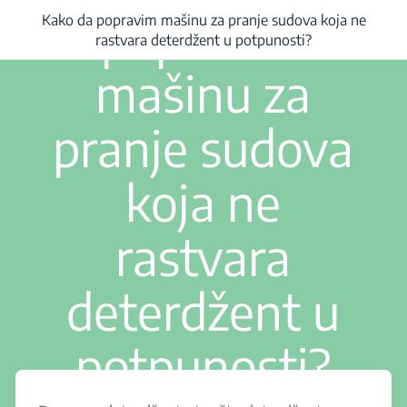
popravim
Kako da popravim mašinu za pranje sudova koja ne
/
Kako da popravim mašinu za pranje sudova koja ne rastvara deterdžent u 
rastvara deterdžent u potpunosti?
mašinu za
pranje sudova
koja ne
rastvara
deterdžent u
potpunosti?