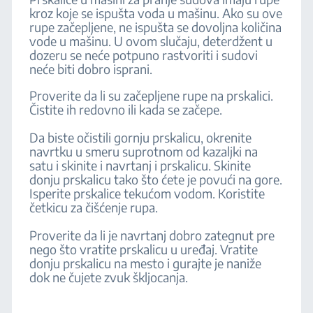
kroz koje se ispušta voda u mašinu. Ako su ove
rupe začepljene, ne ispušta se dovoljna količina
vode u mašinu. U ovom slučaju, deterdžent u
dozeru se neće potpuno rastvoriti i sudovi
neće biti dobro isprani.
Proverite da li su začepljene rupe na prskalici.
Čistite ih redovno ili kada se začepe.
Da biste očistili gornju prskalicu, okrenite
navrtku u smeru suprotnom od kazaljki na
satu i skinite i navrtanj i prskalicu. Skinite
donju prskalicu tako što ćete je povući na gore.
Isperite prskalice tekućom vodom. Koristite
četkicu za čišćenje rupa.
Proverite da li je navrtanj dobro zategnut pre
nego što vratite prskalicu u uređaj. Vratite
donju prskalicu na mesto i gurajte je naniže
dok ne čujete zvuk škljocanja.