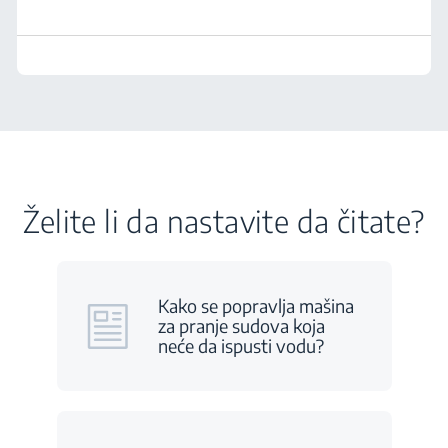
Želite li da nastavite da čitate?
Kako se popravlja mašina
za pranje sudova koja
neće da ispusti vodu?