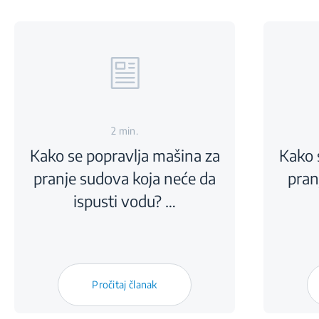
2 min.
Kako se popravlja mašina za
Kako 
pranje sudova koja neće da
pran
ispusti vodu? …
Pročitaj članak