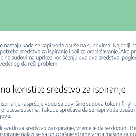
e nastaju kada se kapi vode osuše na sudovima. Najbolji n
upotreba sredstva za ispiranje i soli za omekšavanje. Ako p
e na sudovima uprkos korišćenju ova dva sredstva, pogleda
vedenog da reši problem.
o koristite sredstvo za ispiranje
ispiranje raspršuje vodu sa površine sudova tokom finalnog
procesa sušenja. Takođe sprečava da se kapi vode osuše
agove.
i svetlo za sredstvo za ispiranje, vreme je da se dopuni. R
ispiranje nalazi se sa unutrašnje strane vrata mašine za p