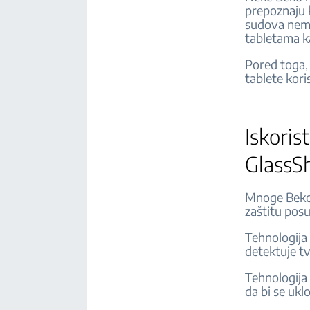
prepoznaju 
sudova nema
tabletama ka
Pored toga, 
tablete kori
Iskoris
GlassS
Mnoge Beko 
zaštitu posu
Tehnologija 
detektuje t
Tehnologija
da bi se ukl