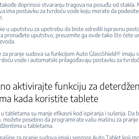
takođe doprinosi stvaranju tragova na posuđu od stakla. 
va ima postavku za tvrdoću vode koju morate da podesit
e.
ake u uputstvu za upotrebu da biste odredili ispravnu pos
a pronađete uputstvo, preuzmite ga ovde tako što ćete un
izvoda.
 za pranje sudova sa funkcijom Auto GlassShield® imaju s
rdoću vode i automatski prilagođavaju postavku za tvrdo
o aktivirajte funkciju za deterdžen
ma kada koristite tablete
u tabletama su manje efikasni kod ispiranja i sušenja. Da b
, možete posebno da programirate vašu mašinu za pranje
rdžentima u tabletama.
ašine za pranje sudova imaju senzore Auto Tablet koji m