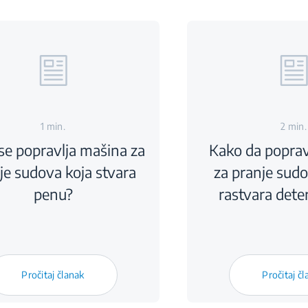
1 min.
2 min.
se popravlja mašina za
Kako da popra
je sudova koja stvara
za pranje sudo
penu?
rastvara dete
Pročitaj članak
Pročitaj č