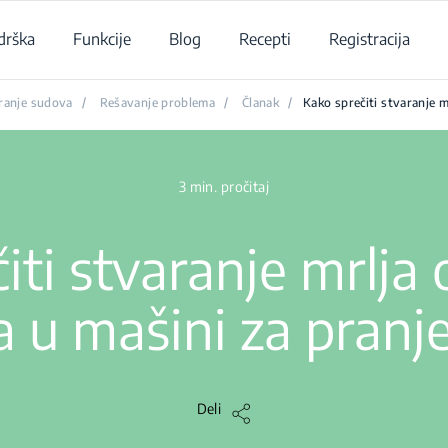
drška
Funkcije
Blog
Recepti
Registracija
ranje sudova
/
Rešavanje problema
/
Članak
/
Kako sprečiti stvaranje 
3 min. pročitaj
iti stvaranje mrlja
 u mašini za pranj
Deli