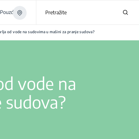
Pouzdano
Pretražite
mrlja od vode na sudovima u mašini za pranje sudova?
 od vode na
e sudova?