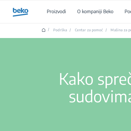
Main content starts here
Proizvodi
O kompaniji Beko
Po
/
Podrška
/
Centar za pomoć
/
Mašina za p
Kako spreč
sudovima