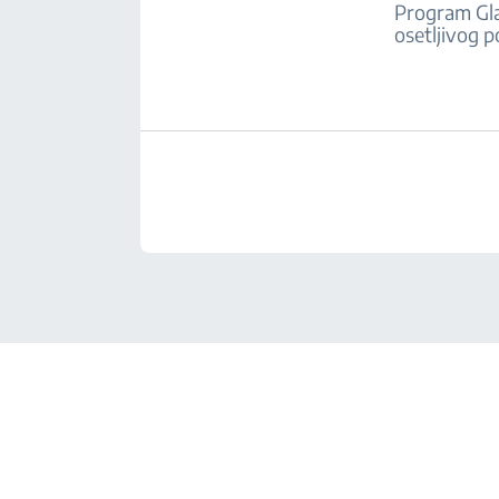
Program Gla
osetljivog p