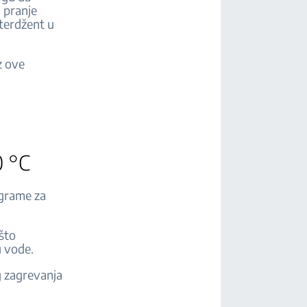
 pranje
terdžent u
z ove
0 °C
ograme za
što
u vode.
 zagrevanja