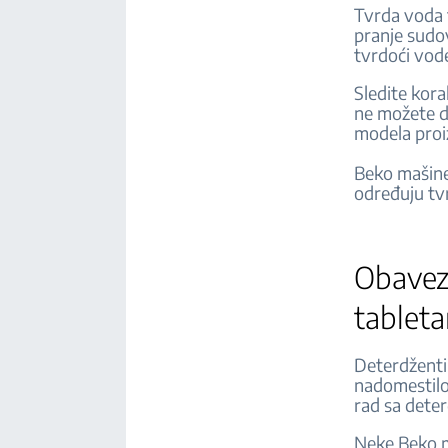
Tvrda voda 
pranje sudo
tvrdoći vod
Sledite kor
ne možete d
modela pro
Beko mašine
određuju tv
Obavezn
tableta
Deterdženti 
nadomestilo
rad sa dete
Neke Beko m