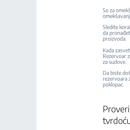
So za omekš
omekšavanje
Sledite kor
da pronađet
proizvoda.
Kada zasvetl
Rezervoar za
za sudove.
Da biste doš
rezervoara z
poklopac.
Proveri
tvrdoć