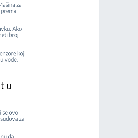
Mašina za
e prema
tavku. Ako
eti broj
enzore koji
ću vode.
t u
i se ovo
 sudova za
ogu da