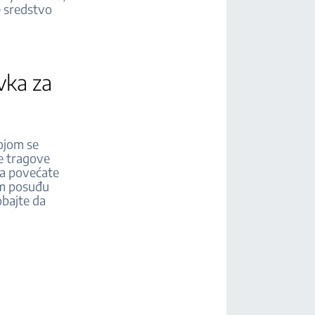
e sredstvo
vka za
ojom se
te tragove
da povećate
om posuđu
obajte da