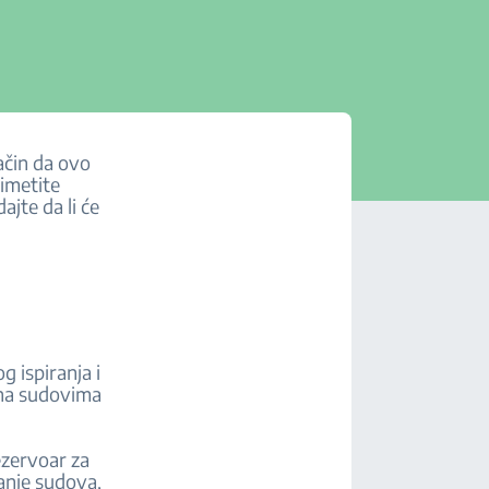
ačin da ovo
rimetite
jte da li će
 ispiranja i
 na sudovima
ezervoar za
ranje sudova,