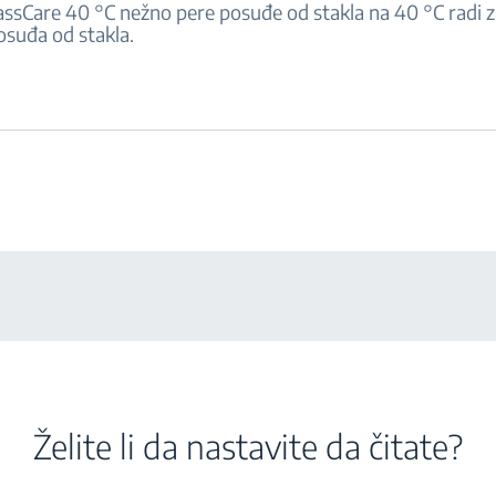
ssCare 40 °C nežno pere posuđe od stakla na 40 °C radi z
osuđa od stakla.
Želite li da nastavite da čitate?