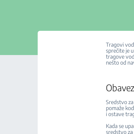
Tragovi vod
sprečite je 
tragove vod
nešto od na
Obavezn
Sredstvo za 
pomaže kod 
i ostave tr
Kada se upal
sredstvo za 