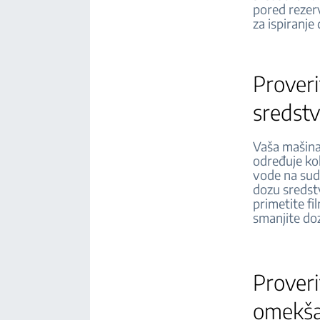
pored rezer
za ispiranje
Proveri
sredstv
Vaša mašina
određuje kol
vode na sud
dozu sredst
primetite fi
smanjite doz
Proveri
omekša