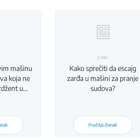
3 min.
vim mašinu
Kako sprečiti da escajg
va koja ne
zarđa u mašini za pranje
rdžent u…
sudova?
lanak
Pročitaj članak