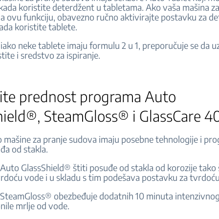
kada koristite deterdžent u tabletama. Ako vaša mašina za
 ovu funkciju, obavezno ručno aktivirajte postavku za de
da koristite tablete.
iako neke tablete imaju formulu 2 u 1, preporučuje se da u
stite i sredstvo za ispiranje.
tite prednost programa Auto
hield®, SteamGloss® i GlassCare 4
mašine za pranje sudova imaju posebne tehnologije i pr
đa od stakla.
Auto GlassShield® štiti posuđe od stakla od korozije tako 
vrdoću vode i u skladu s tim podešava postavku za tvrdoć
 SteamGloss® obezbeđuje dodatnih 10 minuta intenzivnog
onile mrlje od vode.