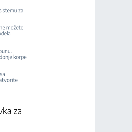
sistemu za
 ne možete
odela
opunu.
 donje korpe
 sa
atvorite
vka za