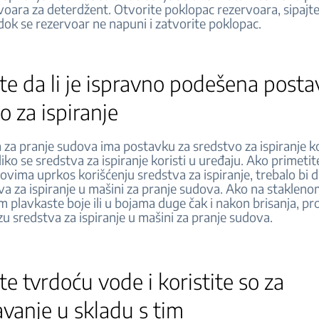
voara za deterdžent. Otvorite poklopac rezervoara, sipajt
 dok se rezervoar ne napuni i zatvorite poklopac.
te da li je ispravno podešena posta
o za ispiranje
 za pranje sudova ima postavku za sredstvo za ispiranje k
iko se sredstva za ispiranje koristi u uređaju. Ako primeti
ovima uprkos korišćenju sredstva za ispiranje, trebalo bi 
va za ispiranje u mašini za pranje sudova. Ako na staklen
lm plavkaste boje ili u bojama duge čak i nakon brisanja, pr
u sredstva za ispiranje u mašini za pranje sudova.
te tvrdoću vode i koristite so za
vanje u skladu s tim