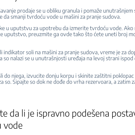
avanje prodaje se u obliku granula i pomaže unutrašnjem 
 da smanji tvrdoću vode u mašini za pranje sudova.
ake u uputstvu za upotrebu da izmerite tvrdoću vode. Ako
e uputstvo, preuzmite ga ovde tako što ćete uneti broj m
i indikator soli na mašini za pranje sudova, vreme je za d
 so nalazi se u unutrašnjosti uređaja na levoj strani ispod
li do njega, izvucite donju korpu i skinite zaštitni poklopac
a so. Sipajte so dok ne dođe do vrha rezervoara, a zatim z
te da li je ispravno podešena posta
u vode