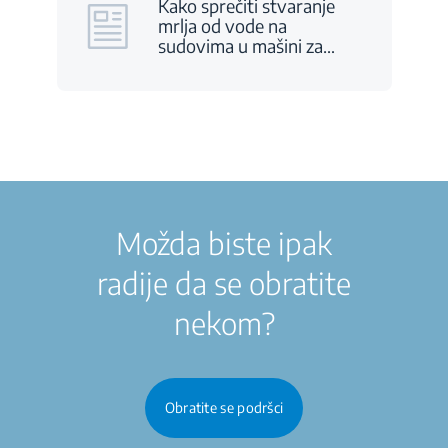
Kako sprečiti stvaranje
mrlja od vode na
sudovima u mašini za
…
Možda biste ipak
radije da se obratite
nekom?
Obratite se podršci