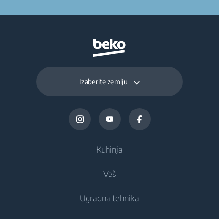
Izaberite zemlju
Kuhinja
Veš
Frižideri i zamrzivači
Ugradna tehnika
Frižideri
Mašine za pranje veša