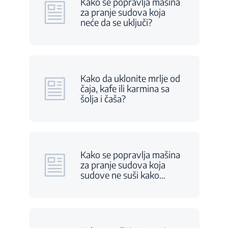
Kako se popravlja mašina
za pranje sudova koja
neće da se uključi?
Kako da uklonite mrlje od
čaja, kafe ili karmina sa
šolja i čaša?
Kako se popravlja mašina
za pranje sudova koja
sudove ne suši kako
…