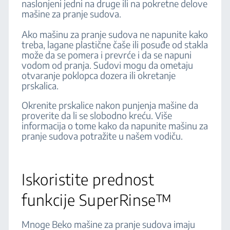
naslonjeni jedni na druge ili na pokretne delove
mašine za pranje sudova.
Ako mašinu za pranje sudova ne napunite kako
treba, lagane plastične čaše ili posuđe od stakla
može da se pomera i prevrće i da se napuni
vodom od pranja. Sudovi mogu da ometaju
otvaranje poklopca dozera ili okretanje
prskalica.
Okrenite prskalice nakon punjenja mašine da
proverite da li se slobodno kreću. Više
informacija o tome kako da napunite mašinu za
pranje sudova potražite u našem vodiču.
Iskoristite prednost
funkcije SuperRinse™
Mnoge Beko mašine za pranje sudova imaju