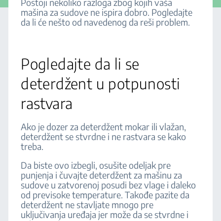
Postoji nekoliko razloga zbog kojih vaša
mašina za sudove ne ispira dobro. Pogledajte
da li će nešto od navedenog da reši problem.
Pogledajte da li se
deterdžent u potpunosti
rastvara
Ako je dozer za deterdžent mokar ili vlažan,
deterdžent se stvrdne i ne rastvara se kako
treba.
Da biste ovo izbegli, osušite odeljak pre
punjenja i čuvajte deterdžent za mašinu za
sudove u zatvorenoj posudi bez vlage i daleko
od previsoke temperature. Takođe pazite da
deterdžent ne stavljate mnogo pre
uključivanja uređaja jer može da se stvrdne i