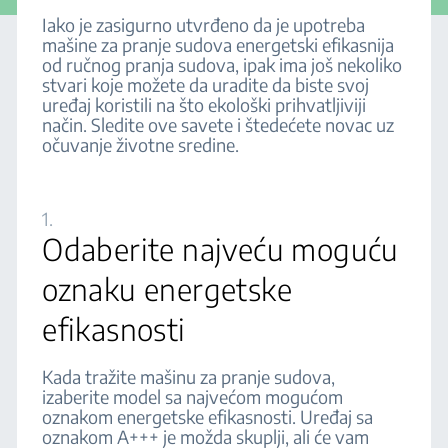
Iako je zasigurno utvrđeno da je upotreba
mašine za pranje sudova energetski efikasnija
od ručnog pranja sudova, ipak ima još nekoliko
stvari koje možete da uradite da biste svoj
uređaj koristili na što ekološki prihvatljiviji
način. Sledite ove savete i štedećete novac uz
očuvanje životne sredine.
1.
Odaberite najveću moguću
oznaku energetske
efikasnosti
Kada tražite mašinu za pranje sudova,
izaberite model sa najvećom mogućom
oznakom energetske efikasnosti. Uređaj sa
oznakom A+++ je možda skuplji, ali će vam