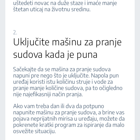
uštedeti novac na duže staze i imaće manje
štetan uticaj na životnu sredinu.
2.
Uključite mašinu za pranje
sudova kada je puna
Sačekajte da se mašina za pranje sudova
napuni pre nego što je uključite. Napola pun
uređaj koristi istu količinu struje i vode za
pranje manje količine sudova, pa to očigledno
nije najefikasniji način pranja.
Ako vam treba dan ili dva da potpuno
napunite mašinu za pranje sudova, a brine vas
pojava neprijatnih mirisa u uređaju, možete da
pokrenete kratki program za ispiranje da malo
osvežite situaciju.