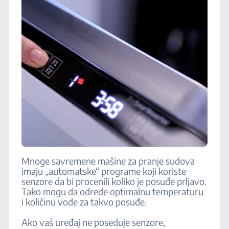
Mnoge savremene mašine za pranje sudova
imaju „automatske“ programe koji koriste
senzore da bi procenili koliko je posuđe prljavo.
Tako mogu da odrede optimalnu temperaturu
i količinu vode za takvo posuđe.
Ako vaš uređaj ne poseduje senzore,