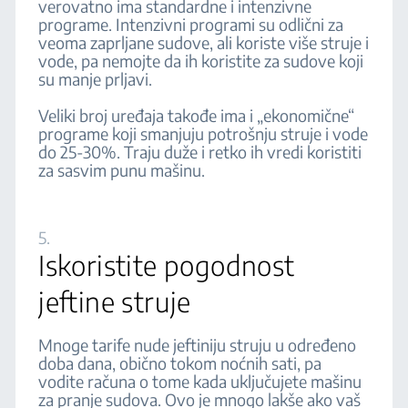
verovatno ima standardne i intenzivne
programe. Intenzivni programi su odlični za
veoma zaprljane sudove, ali koriste više struje i
vode, pa nemojte da ih koristite za sudove koji
su manje prljavi.
Veliki broj uređaja takođe ima i „ekonomične“
programe koji smanjuju potrošnju struje i vode
do 25-30%. Traju duže i retko ih vredi koristiti
za sasvim punu mašinu.
5.
Iskoristite pogodnost
jeftine struje
Mnoge tarife nude jeftiniju struju u određeno
doba dana, obično tokom noćnih sati, pa
vodite računa o tome kada uključujete mašinu
za pranje sudova. Ovo je mnogo lakše ako vaš