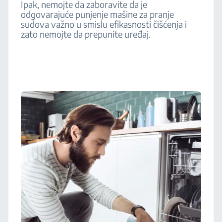
Ipak, nemojte da zaboravite da je
odgovarajuće punjenje mašine za pranje
sudova važno u smislu efikasnosti čišćenja i
zato nemojte da prepunite uređaj.