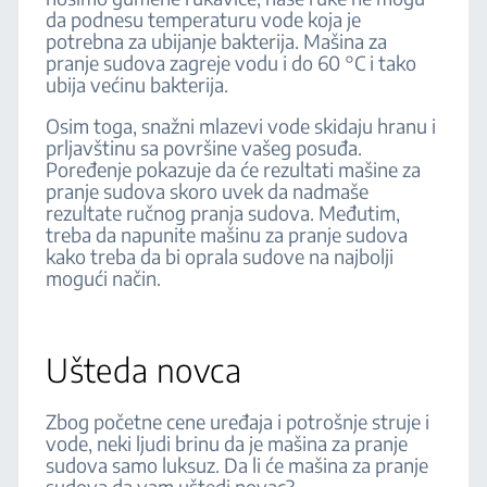
da podnesu temperaturu vode koja je
potrebna za ubijanje bakterija. Mašina za
pranje sudova zagreje vodu i do 60 °C i tako
ubija većinu bakterija.
Osim toga, snažni mlazevi vode skidaju hranu i
prljavštinu sa površine vašeg posuđa.
Poređenje pokazuje da će rezultati mašine za
pranje sudova skoro uvek da nadmaše
rezultate ručnog pranja sudova. Međutim,
treba da napunite mašinu za pranje sudova
kako treba da bi oprala sudove na najbolji
mogući način.
Ušteda novca
Zbog početne cene uređaja i potrošnje struje i
vode, neki ljudi brinu da je mašina za pranje
sudova samo luksuz. Da li će mašina za pranje
sudova da vam uštedi novac?