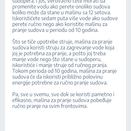
sudopera. I još, verovatno ćete morati da
promenite vodu ako perete onoliko sudova
koliko može da stane u mašinu sa 12 setova.
Iskoristićete sedam puta više vode ako sudove
perete ručno nego ako koristite mašinu za
pranje sudova u periodu od 10 godina.
Što se tiče upotrebe struje, mašina za pranje
sudova koristi struju za zagrevanje vode koja
joj je potrebna za pranje, a pošto joj treba
manje vode nego što stane u sudoperu,
iskoristiće i manje struje od ručnog pranja.
Tokom perioda od 10 godina, mašina za pranje
sudova će da iskoristi približno polovinu
energije potrebne za ručno pranje sudova.
Pa, sve u svemu, sve dok se koristi pametno i
efikasno, mašina za pranje sudova pobeđuje
ručno pranje na svim frontovima.