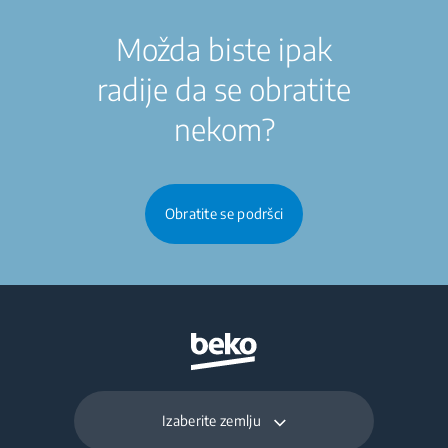
Možda biste ipak
radije da se obratite
nekom?
Obratite se podršci
Izaberite zemlju