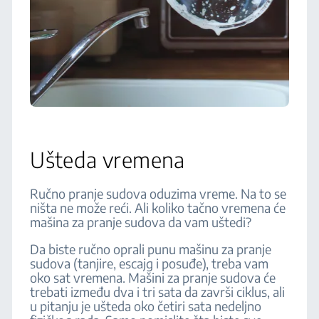
Ušteda vremena
Ručno pranje sudova oduzima vreme. Na to se
ništa ne može reći. Ali koliko tačno vremena će
mašina za pranje sudova da vam uštedi?
Da biste ručno oprali punu mašinu za pranje
sudova (tanjire, escajg i posuđe), treba vam
oko sat vremena. Mašini za pranje sudova će
trebati između dva i tri sata da završi ciklus, ali
u pitanju je ušteda oko četiri sata nedeljno