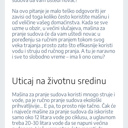
Na ovo pitanje je malo teško odgovoriti jer
zavisi od toga koliko često koristite mašinu i
od veličine vašeg domaćinstva. Kada se sve
uzme u obzir, u većini slučajeva, mašina za
pranje sudova će da vam uštedi novac u
poređenju sa ručnim pranjem tokom svog
veka trajanja prosto zato što efikasnije koristi
vodu i struju od ručnog pranja. A tu je naravno
i sve to slobodno vreme – ima li ono cenu?
Uticaj na životnu sredinu
Mašina za pranje sudova koristi mnogo struje i
vode, pa je ručno pranje sudova ekološki
prihvatljivije… E pa, to prosto nije tačno. Čak će
i najveće mašine za pranje sudova da iskoriste
samo oko 12 litara vode po ciklusu, a uglavnom
treba 20-30 litara vode da se napuni većina