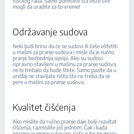
fizičkog rada. Samo pomislite šta biste sve
mogli da uradite za to vreme!
Održavanje sudova
Neki ljudi brinu da će se sudovi ili čaše oštetiti
u mašini za pranje sudova i misle da je ručno
pranje bezbednija opcija. Ako su sudovi
ispravno stavljeni u mašinu za pranje sudova,
ne bi trebalo da bude štete. Samo pazite da u
uređaj ne stavljate ništa što ne treba da se
pere u mašini za pranje sudova.
Kvalitet čišćenja
Ako mislite da ručno pranje daje bolji rezultat
čišćenja, razmislite još jednom. Čak i kada
nosimo gumene rukavice, naše ruke ne mogu