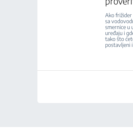
proveri
Ako frižider
sa vodovodn
smernice u u
uređaju i g
tako što ćet
postavljeni i