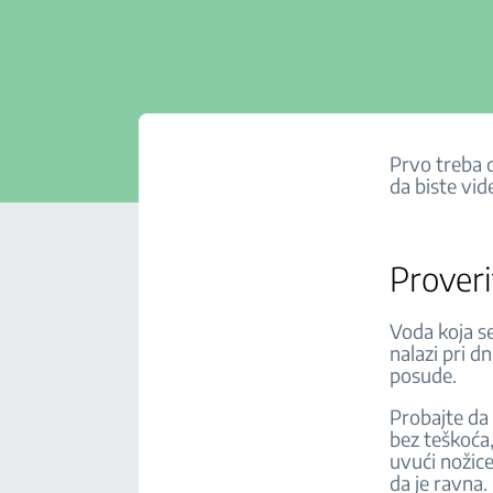
Prvo treba d
da biste vide
Proveri
Voda koja s
nalazi pri d
posude.
Probajte da p
bez teškoća, 
uvući nožice
da je ravna