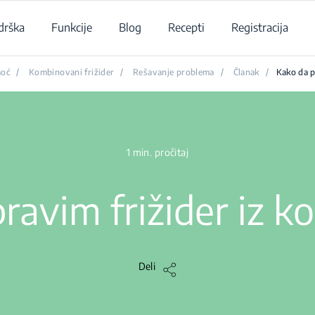
drška
Funkcije
Blog
Recepti
Registracija
moć
/
Kombinovani frižider
/
Rešavanje problema
/
Članak
/
Kako da p
1 min. pročitaj
avim frižider iz k
Deli