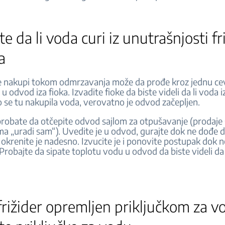
te da li voda curi iz unutrašnjosti fr
a
e nakupi tokom odmrzavanja može da prođe kroz jednu cev
u odvod iza fioka. Izvadite fioke da biste videli da li voda iz
 se tu nakupila voda, verovatno je odvod začepljen.
robate da otčepite odvod sajlom za otpušavanje (prodaje 
a „uradi sam“). Uvedite je u odvod, gurajte dok ne dođe 
i okrenite je nadesno. Izvucite je i ponovite postupak dok n
 Probajte da sipate toplotu vodu u odvod da biste videli da l
frižider opremljen priključkom za v