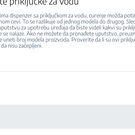
te priključke za vodu
 ima dispenzer sa priključkom za vodu, curenje možda poti
om cevi. To se razlikuje od jednog modela do drugog. Sle
putstvu za upotrebu uređaja da biste videli kakvi su priklj
de se nalaze. Ako ne možete da pronađete uputstvo, preuz
e uneti broj modela proizvoda. Proverite da li su ovi priklj
 da nisu začepljeni.