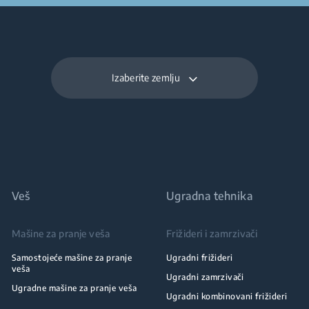
Izaberite zemlju
Veš
Ugradna tehnika
Mašine za pranje veša
Frižideri i zamrzivači
Samostojeće mašine za pranje
Ugradni frižideri
veša
Ugradni zamrzivači
Ugradne mašine za pranje veša
Ugradni kombinovani frižideri