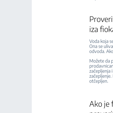
Proveri
iza fiok
Voda koja s
Ona se uliva 
odvoda. Ako
Možete da p
prodavnicam
začepljenja 
začepljenje.
otčepljen.
Ako je 