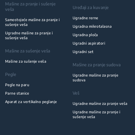
Mašine za pranje i sušenje
Uređaji za kuvanje
veša
Ugradne rerne
Samostojeće mašine za pranje i
sušenje veša
Ugradna mikrotalasna
Ugradne mašine za pranje i
Ugradna ploča
sušenje veša
Ugradni aspiratori
Mašine za sušenje veša
Ugradni set
Mašine za sušenje veša
Mašine za pranje sudova
Pegle
Ugradne mašine za pranje
sudova
Pegle na paru
Veš
Parne stanice
Aparat za vertikalno peglanje
Ugradne mašine za pranje veša
Ugradne mašine za pranje i
sušenje veša