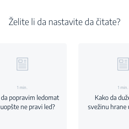
Želite li da nastavite da čitate?
1 min.
1 min.
 da popravim ledomat
Kako da duž
 uopšte ne pravi led?
svežinu hrane u