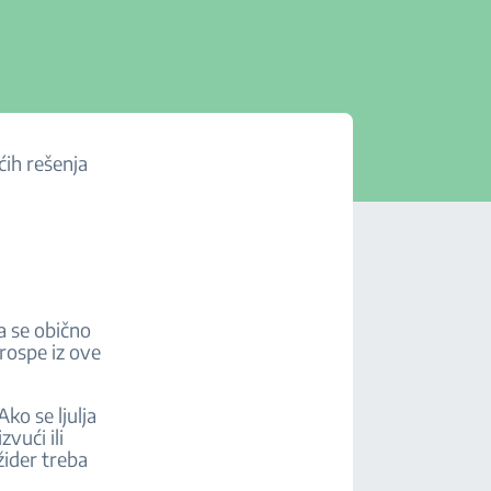
ćih rešenja
a se obično
prospe iz ove
Ako se ljulja
zvući ili
žider treba