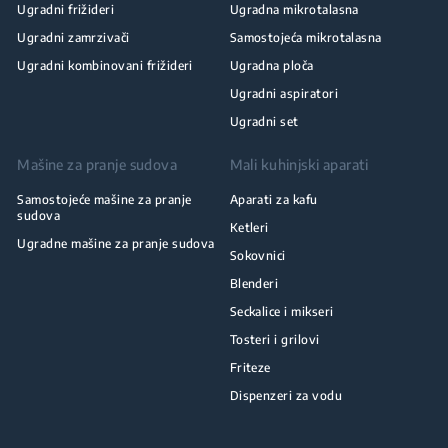
Ugradni frižideri
Ugradna mikrotalasna
Ugradni zamrzivači
Samostojeća mikrotalasna
Ugradni kombinovani frižideri
Ugradna ploča
Ugradni aspiratori
Ugradni set
Mašine za pranje sudova
Mali kuhinjski aparati
Samostojeće mašine za pranje
Aparati za kafu
sudova
Ketleri
Ugradne mašine za pranje sudova
Sokovnici
Blenderi
Seckalice i mikseri
Tosteri i grilovi
Friteze
Dispenzeri za vodu