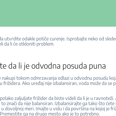
a utvrdite odakle potiče curenje. Isprobajte neko od slede
li da li će otkloniti problem.
te da li je odvodna posuda puna
e nakupi tokom odmrzavanja odlazi u odvodnu posudu koj
nu frižidera. Ako uređaj nije izbalansiran, voda može da se 
olako zaljuljate frižider da biste videli da li je u ravnoteži. 
to znači da nije balansiran. Izbalansirajte ga tako što ćete i
 u dovoljnoj meri. Imajte u vidu i da površina na kojoj je fri
. Premestite ga na drugo mesto ako je to potrebno.