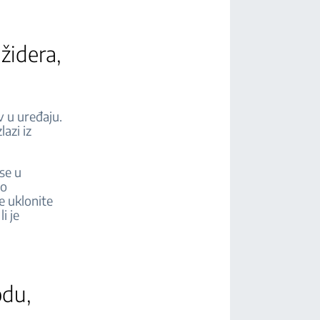
ižidera,
 u uređaju.
lazi iz
se u
do
e uklonite
i je
odu,