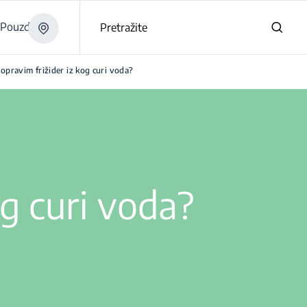
Pouzdano
Pretražite
opravim frižider iz kog curi voda?
og curi voda?