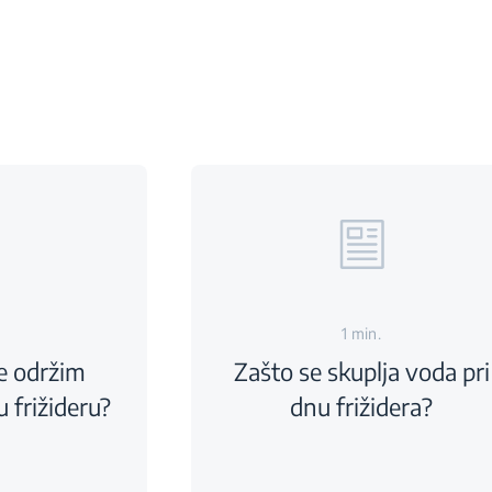
1 min.
e održim
Zašto se skuplja voda pri
 frižideru?
dnu frižidera?