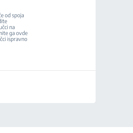
če od spoja
dite
učci na
mite ga ovde
učci ispravno