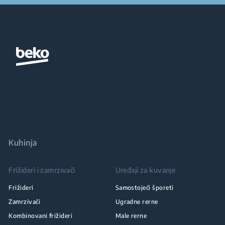
Kuhinja
Frižideri i zamrzivači
Uređaji za kuvanje
Frižideri
Samostojeći šporeti
Zamrzivači
Ugradne rerne
Kombinovani frižideri
Male rerne