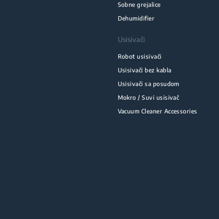
Sobne grejalice
Dehumidifier
Usisivači
Robot usisivači
Usisivači bez kabla
Usisivači sa posudom
Mokro / Suvi usisivač
Vacuum Cleaner Accessories