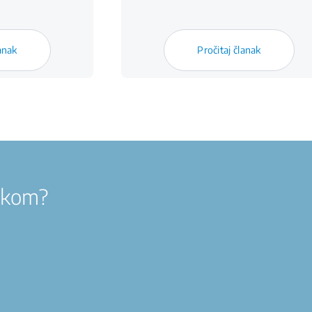
lanak
Pročitaj članak
nekom?