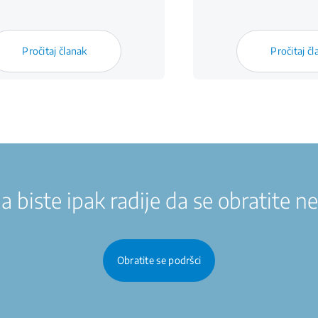
Pročitaj članak
Pročitaj č
 biste ipak radije da se obratite 
Obratite se podršci