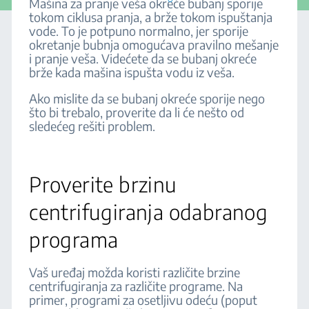
Mašina za pranje veša okreće bubanj sporije
tokom ciklusa pranja, a brže tokom ispuštanja
vode. To je potpuno normalno, jer sporije
okretanje bubnja omogućava pravilno mešanje
i pranje veša. Videćete da se bubanj okreće
brže kada mašina ispušta vodu iz veša.
Ako mislite da se bubanj okreće sporije nego
što bi trebalo, proverite da li će nešto od
sledećeg rešiti problem.
Proverite brzinu
centrifugiranja odabranog
programa
Vaš uređaj možda koristi različite brzine
centrifugiranja za različite programe. Na
primer, programi za osetljivu odeću (poput