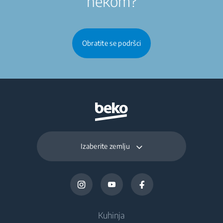
nekom?
Obratite se podršci
Izaberite zemlju
Kuhinja