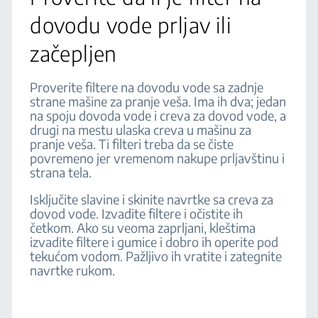
dovodu vode prljav ili
začepljen
Proverite filtere na dovodu vode sa zadnje
strane mašine za pranje veša. Ima ih dva; jedan
na spoju dovoda vode i creva za dovod vode, a
drugi na mestu ulaska creva u mašinu za
pranje veša. Ti filteri treba da se čiste
povremeno jer vremenom nakupe prljavštinu i
strana tela.
Isključite slavine i skinite navrtke sa creva za
dovod vode. Izvadite filtere i očistite ih
četkom. Ako su veoma zaprljani, kleštima
izvadite filtere i gumice i dobro ih operite pod
tekućom vodom. Pažljivo ih vratite i zategnite
navrtke rukom.