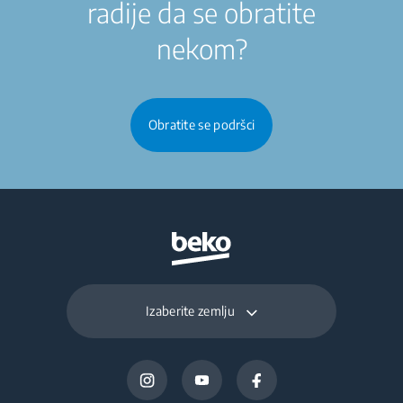
radije da se obratite
nekom?
Obratite se podršci
Izaberite zemlju