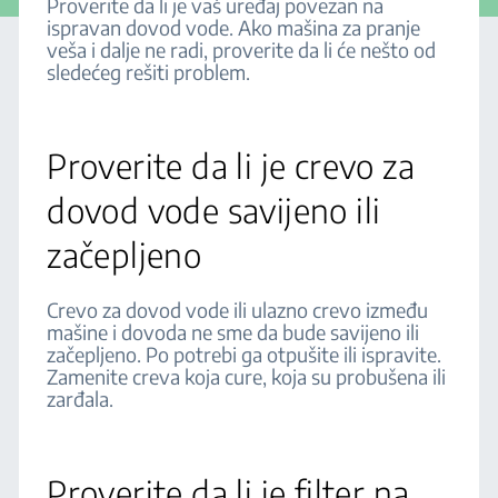
Proverite da li je vaš uređaj povezan na
ispravan dovod vode. Ako mašina za pranje
veša i dalje ne radi, proverite da li će nešto od
sledećeg rešiti problem.
Proverite da li je crevo za
dovod vode savijeno ili
začepljeno
Crevo za dovod vode ili ulazno crevo između
mašine i dovoda ne sme da bude savijeno ili
začepljeno. Po potrebi ga otpušite ili ispravite.
Zamenite creva koja cure, koja su probušena ili
zarđala.
Proverite da li je filter na