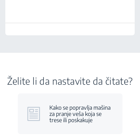
Želite li da nastavite da čitate?
Kako se popravlja mašina
za pranje veša koja se
trese ili poskakuje