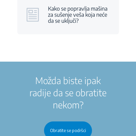
Kako se popravlja mašina
za sušenje veša koja neće
da se uključi?
Možda biste ipak
radije da se obratite
nekom?
Obratite se podršci