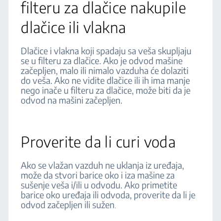
filteru za dlačice nakupile
dlačice ili vlakna
Dlačice i vlakna koji spadaju sa veša skupljaju
se u filteru za dlačice. Ako je odvod mašine
začepljen, malo ili nimalo vazduha će dolaziti
do veša. Ako ne vidite dlačice ili ih ima manje
nego inače u filteru za dlačice, može biti da je
odvod na mašini začepljen.
Proverite da li curi voda
Ako se vlažan vazduh ne uklanja iz uređaja,
može da stvori barice oko i iza mašine za
sušenje veša i/ili u odvodu. Ako primetite
barice oko uređaja ili odvoda, proverite da li je
odvod začepljen ili sužen
.