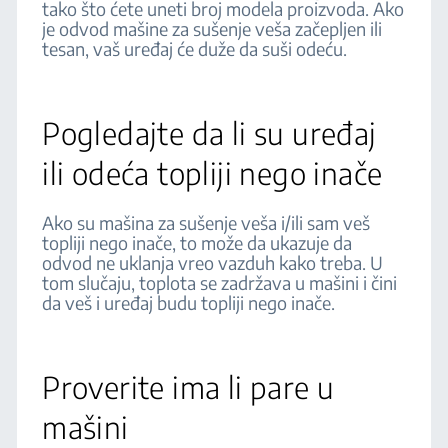
tako što ćete uneti broj modela proizvoda. Ako
je odvod mašine za sušenje veša začepljen ili
tesan, vaš uređaj će duže da suši odeću.
Pogledajte da li su uređaj
ili odeća topliji nego inače
Ako su mašina za sušenje veša i/ili sam veš
topliji nego inače, to može da ukazuje da
odvod ne uklanja vreo vazduh kako treba. U
tom slučaju, toplota se zadržava u mašini i čini
da veš i uređaj budu topliji nego inače.
Proverite ima li pare u
mašini