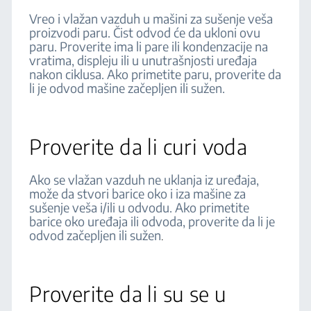
Vreo i vlažan vazduh u mašini za sušenje veša
proizvodi paru. Čist odvod će da ukloni ovu
paru. Proverite ima li pare ili kondenzacije na
vratima, displeju ili u unutrašnjosti uređaja
nakon ciklusa. Ako primetite paru, proverite da
li je odvod mašine začepljen ili sužen.
Proverite da li curi voda
Ako se vlažan vazduh ne uklanja iz uređaja,
može da stvori barice oko i iza mašine za
sušenje veša i/ili u odvodu. Ako primetite
barice oko uređaja ili odvoda, proverite da li je
odvod začepljen ili sužen
.
Proverite da li su se u