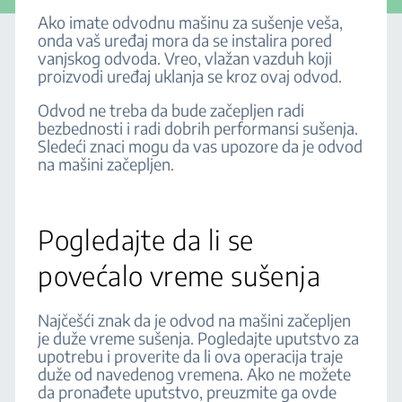
Ako imate odvodnu mašinu za sušenje veša,
onda vaš uređaj mora da se instalira pored
vanjskog odvoda. Vreo, vlažan vazduh koji
proizvodi uređaj uklanja se kroz ovaj odvod.
Odvod ne treba da bude začepljen radi
bezbednosti i radi dobrih performansi sušenja.
Sledeći znaci mogu da vas upozore da je odvod
na mašini začepljen.
Pogledajte da li se
povećalo vreme sušenja
Najčešći znak da je odvod na mašini začepljen
je duže vreme sušenja. Pogledajte uputstvo za
upotrebu i proverite da li ova operacija traje
duže od navedenog vremena. Ako ne možete
da pronađete uputstvo, preuzmite ga ovde