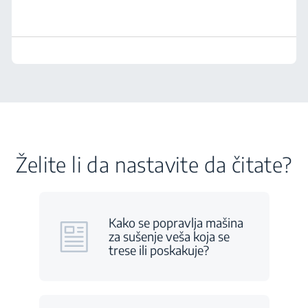
Želite li da nastavite da čitate?
Kako se popravlja mašina
za sušenje veša koja se
trese ili poskakuje?