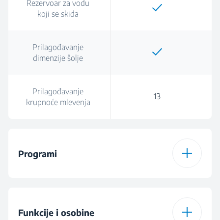
Rezervoar za vodu
koji se skida
Prilagođavanje
dimenzije šolje
Prilagođavanje
13
krupnoće mlevenja
Programi
Prilagođavanje
dimenzije šolje
Funkcije i osobine