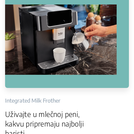
Integrated Milk Frother
Uživajte u mlečnoj peni,
kakvu pripremaju najbolji
baristi