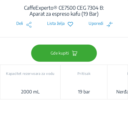
CaffeExperto® CE7500 CEG 7304 B:
Aparat za espreso kafu (19 Bar)
Deli
Lista želja
Uporedi
Gde kupiti
Kapacitet rezervoara za vodu
Pritisak
2000 mL
19 bar
Nerđaj