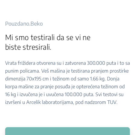
Pouzdano.Beko
Mi smo testirali da se vi ne
biste stresirali.
Vrata frižidera otvorena su i zatvorena 300.000 puta i to sa
punim policama. Veš mašina je testirana pranjem prostirke
dimenzija 70x195 cm i težinom od samo 1.66 kg. Donja
korpa mašine za pranje posuđa je opterećena težinom od
16 kg i izvučena je i uvučena 100.000 puta. Svi testovi su
izvršeni u Arcelik laboratorijama, pod nadzorom TUV.