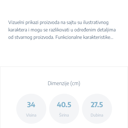
Vizuelni prikazi proizvoda na sajtu su ilustrativnog
karaktera i mogu se razlikovati u određenim detaljima
od stvarnog proizvoda. Funkcionalne karakteristike
navedene u opisu ostaju iste. Za tačan izgled proizvoda,
molimo da ga proverite u prodavnici.
Dimenzije (cm)
34
40.5
27.5
Visina
Širina
Dubina