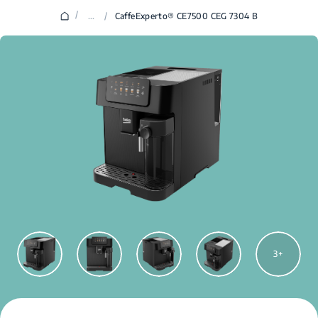
/
...
/
CaffeExperto® CE7500 CEG 7304 B
3