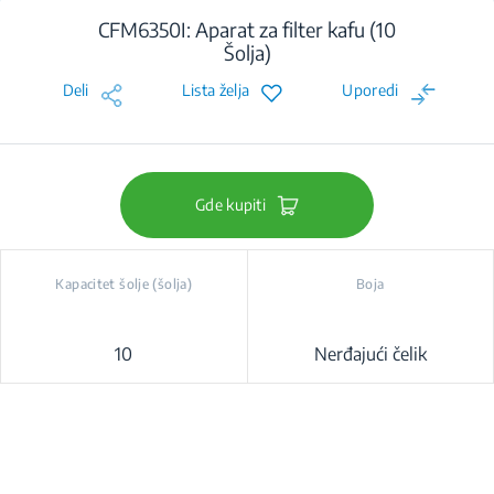
CFM6350I: Aparat za filter kafu (10
Šolja)
Deli
Lista želja
Uporedi
Gde kupiti
Kapacitet šolje (šolja)
Boja
10
Nerđajući čelik