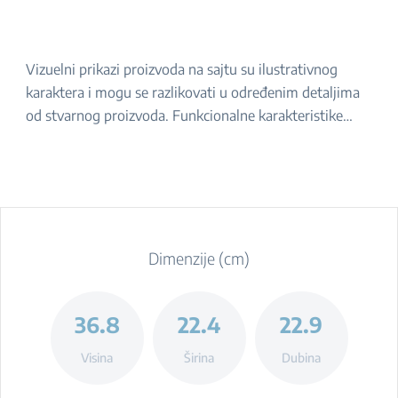
Vizuelni prikazi proizvoda na sajtu su ilustrativnog
karaktera i mogu se razlikovati u određenim detaljima
od stvarnog proizvoda. Funkcionalne karakteristike
navedene u opisu ostaju iste. Za tačan izgled proizvoda,
molimo da ga proverite u prodavnici.
Dimenzije (cm)
36.8
22.4
22.9
Visina
Širina
Dubina