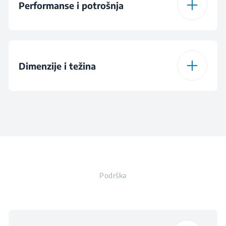
Performanse i potrošnja
Materijal bokala
Staklo
Snaga
1000 W
Dimenzije i težina
Frekvencija
50 - 60 Hz
Visina
36.8 cm
Voltage
220 - 240 V
Širina
22.4 cm
Podrška
Dubina
22.9 cm
Težina
2.35 kg