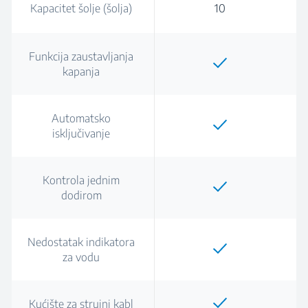
Kapacitet šolje (šolja)
10
Funkcija zaustavljanja
kapanja
Automatsko
isključivanje
Kontrola jednim
dodirom
Nedostatak indikatora
za vodu
Kućište za strujni kabl