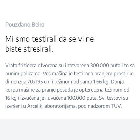
Pouzdano.Beko
Mi smo testirali da se vi ne
biste stresirali.
Vrata frižidera otvorena su i zatvorena 300.000 puta i to sa
punim policama. Veš mašina je testirana pranjem prostirke
dimenzija 70x195 cm i težinom od samo 1.66 kg. Donja
korpa mašine za pranje posuđa je opterećena težinom od
16 kg i izvučena je i uvučena 100.000 puta. Svi testovi su
izvršeni u Arcelik laboratorijama, pod nadzorom TUV.