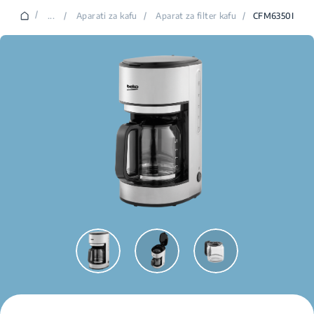
/
...
/
Aparati za kafu
/
Aparat za filter kafu
/
CFM6350I