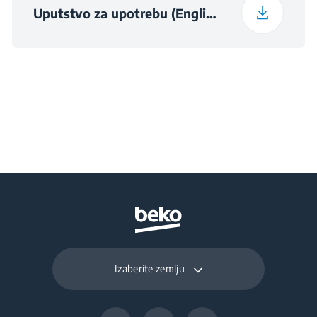
Uputstvo za upotrebu (English)
Visina ambalaže
36.2 cm
Širina ambalaže
29 cm
Dubina ambalaže
20 cm
Težina upakovanog
2.61 kg
uređaja
Izaberite zemlju