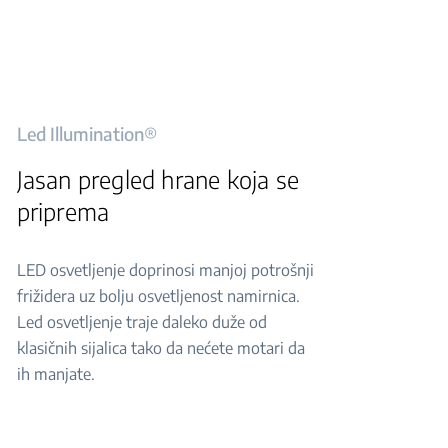
Led Illumination®
Jasan pregled hrane koja se
priprema
LED osvetljenje doprinosi manjoj potrošnji
frižidera uz bolju osvetljenost namirnica.
Led osvetljenje traje daleko duže od
klasičnih sijalica tako da nećete motari da
ih manjate.