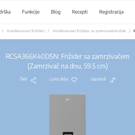
drška
Funkcije
Blog
Recepti
Registracija
/
Kombinovani frižideri
/
Kombinovani frižider sa zamrzivačem dole
/
RCSA366K40DSN: Frižider sa zamrzivačem
(Zamrzivač na dnu, 59.5 cm)
Deli
Lista želja
Uporedi