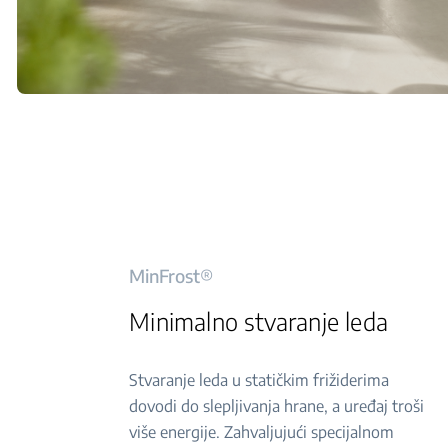
MinFrost®
Minimalno stvaranje leda
Stvaranje leda u statičkim frižiderima
dovodi do slepljivanja hrane, a uređaj troši
više energije. Zahvaljujući specijalnom