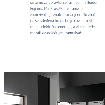
sistemu za upravljanje rashladnim fluidom
koji ima MinFrost®, stvaranje leda u
zamrzivaču je znatno smanjeno. To znači
da se zaleđena hrana bolje čuva i troši se
manje električne energije, a vi ćete ređe
morati da odleđujete zamrzivač.