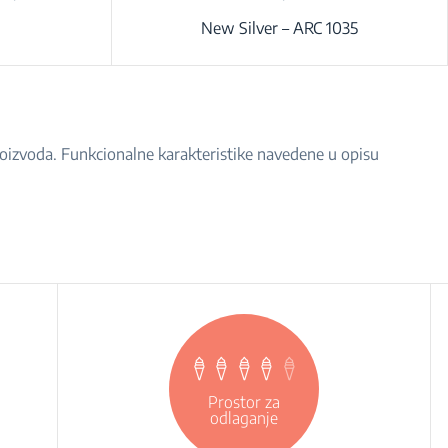
New Silver – ARC 1035
proizvoda. Funkcionalne karakteristike navedene u opisu
Prostor za
odlaganje