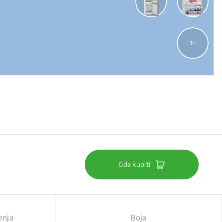
1
Gde kupiti
enja
Boja