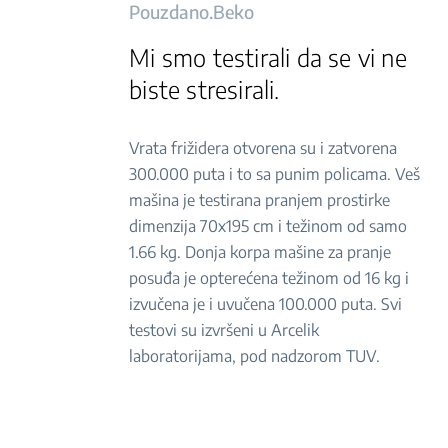
Pouzdano.Beko
Mi smo testirali da se vi ne
biste stresirali.
Vrata frižidera otvorena su i zatvorena
300.000 puta i to sa punim policama. Veš
mašina je testirana pranjem prostirke
dimenzija 70x195 cm i težinom od samo
1.66 kg. Donja korpa mašine za pranje
posuđa je opterećena težinom od 16 kg i
izvučena je i uvučena 100.000 puta. Svi
testovi su izvršeni u Arcelik
laboratorijama, pod nadzorom TUV.