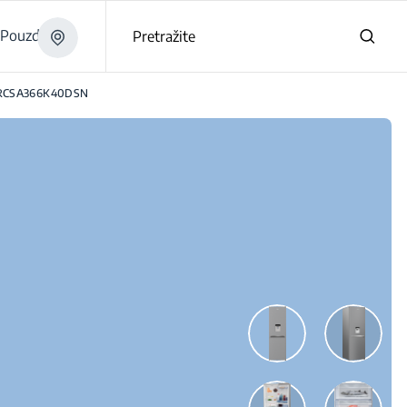
Pouzdano
Pretražite
RCSA366K40DSN