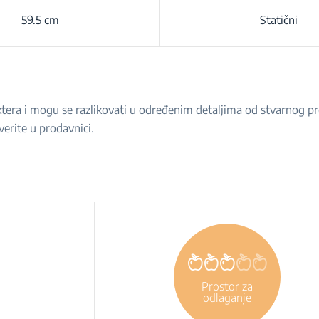
59.5 cm
Statični
raktera i mogu se razlikovati u određenim detaljima od stvarnog 
verite u prodavnici.
Prostor za
odlaganje