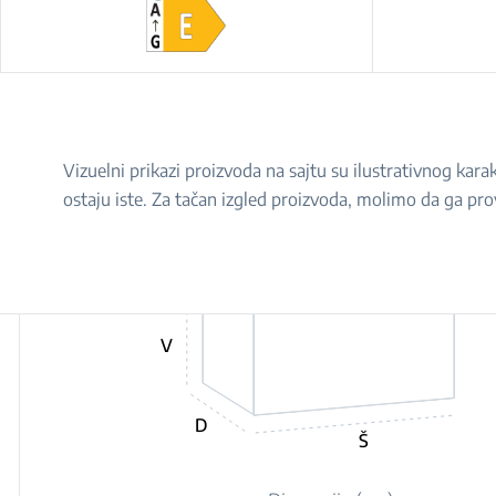
Vizuelni prikazi proizvoda na sajtu su ilustrativnog ka
ostaju iste. Za tačan izgled proizvoda, molimo da ga pro
V
D
Š