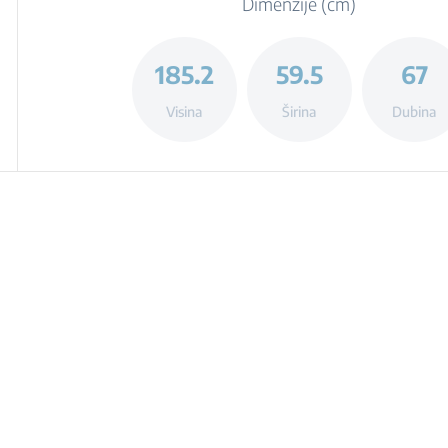
Dimenzije (cm)
185.2
59.5
67
Visina
Širina
Dubina