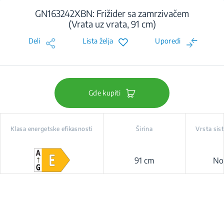
GN163242XBN: Frižider sa zamrzivačem
(Vrata uz vrata, 91 cm)
Deli
Lista želja
Uporedi
Gde kupiti
Klasa energetske efikasnosti
Širina
Vrsta sis
91 cm
No