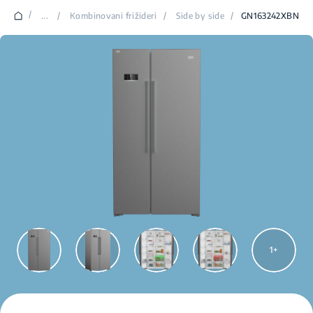
/
...
/
Kombinovani frižideri
/
Side by side
/
GN163242XBN
1