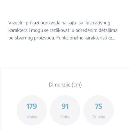
Vizuelni prikazi proizvoda na sajtu su ilustrativnog
karaktera i mogu se razlikovati u određenim detaljima
od stvarnog proizvoda. Funkcionalne karakteristike
navedene u opisu ostaju iste. Za tačan izgled proizvoda,
molimo da ga proverite u prodavnici.
Dimenzije (cm)
179
91
75
Visina
Širina
Dubina