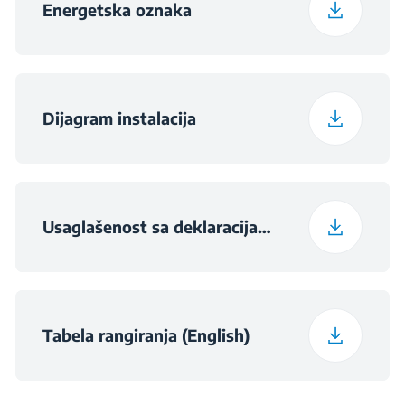
Energetska oznaka
Maximum Ambient
Temperature Required
43
for Satisfactory
Operation (°C)
Dijagram instalacija
Daily Energy
0.49
Consumption at 16°C
(kWh/day)
Usaglašenost sa deklaracijama (English)
Preservation Time at
9
Power Cut (hours)
Tabela rangiranja (English)
Total Fresh Food &
364 L
Chill Compartment
Volume (l)