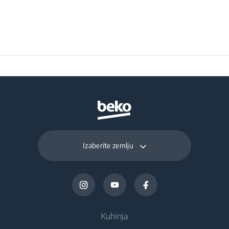
Frozen Food Storage
212 L
Volume (l)
Daily Freezing
13 kg
Capacity (kg/day)
Izaberite zemlju
Kuhinja