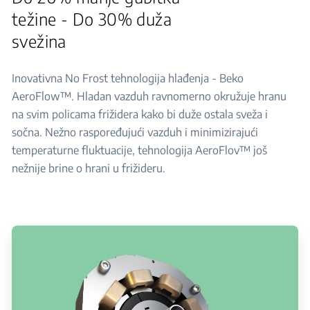
težine - Do 30% duža
svežina
Inovativna No Frost tehnologija hlađenja - Beko
AeroFlow™. Hladan vazduh ravnomerno okružuje hranu
na svim policama frižidera kako bi duže ostala sveža i
sočna. Nežno raspoređujući vazduh i minimizirajući
temperaturne fluktuacije, tehnologija AeroFlov™ još
nežnije brine o hrani u frižideru.