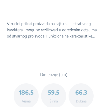
Vizuelni prikazi proizvoda na sajtu su ilustrativnog
karaktera i mogu se razlikovati u određenim detaljima
od stvarnog proizvoda. Funkcionalne karakteristike
navedene u opisu ostaju iste. Za tačan izgled proizvoda,
molimo da ga proverite u prodavnici.
Dimenzije (cm)
186.5
59.5
66.3
Visina
Širina
Dubina