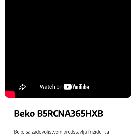
Beko B5RCNA365HXB
Beko sa zadovoljstvom predstavlja frižider sa