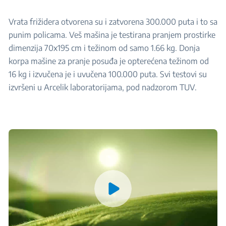
Vrata frižidera otvorena su i zatvorena 300.000 puta i to sa
punim policama. Veš mašina je testirana pranjem prostirke
dimenzija 70x195 cm i težinom od samo 1.66 kg. Donja
korpa mašine za pranje posuđa je opterećena težinom od
16 kg i izvučena je i uvučena 100.000 puta. Svi testovi su
izvršeni u Arcelik laboratorijama, pod nadzorom TUV.