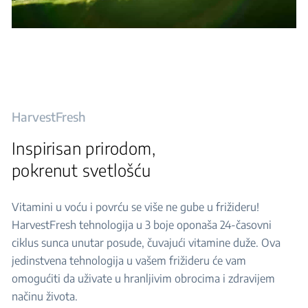
HarvestFresh
Inspirisan prirodom,
pokrenut svetlošću
Vitamini u voću i povrću se više ne gube u frižideru!
HarvestFresh tehnologija u 3 boje oponaša 24-časovni
ciklus sunca unutar posude, čuvajući vitamine duže. Ova
jedinstvena tehnologija u vašem frižideru će vam
omogućiti da uživate u hranljivim obrocima i zdravijem
načinu života.