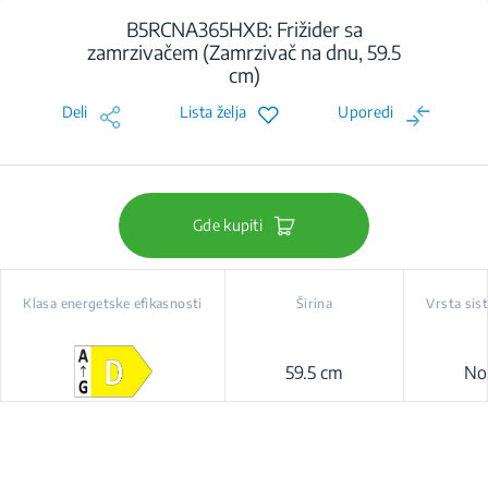
B5RCNA365HXB: Frižider sa
zamrzivačem (Zamrzivač na dnu, 59.5
cm)
Deli
Lista želja
Uporedi
Gde kupiti
Klasa energetske efikasnosti
Širina
Vrsta sis
59.5 cm
No