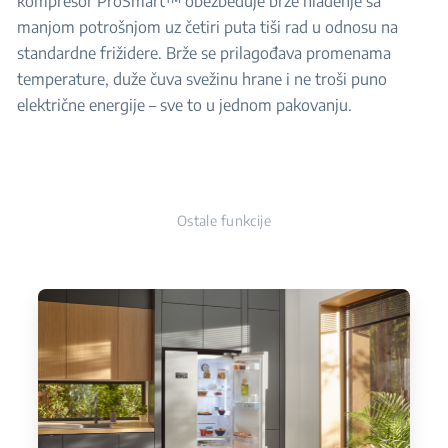
kompresor ProSmart™ obezbeđuje brže hlađenje sa
manjom potrošnjom uz četiri puta tiši rad u odnosu na
standardne frižidere. Brže se prilagođava promenama
temperature, duže čuva svežinu hrane i ne troši puno
električne energije – sve to u jednom pakovanju.
Ostale funkcije