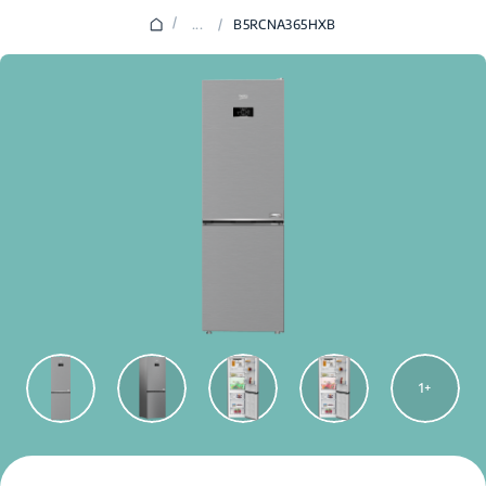
/
...
/
B5RCNA365HXB
1