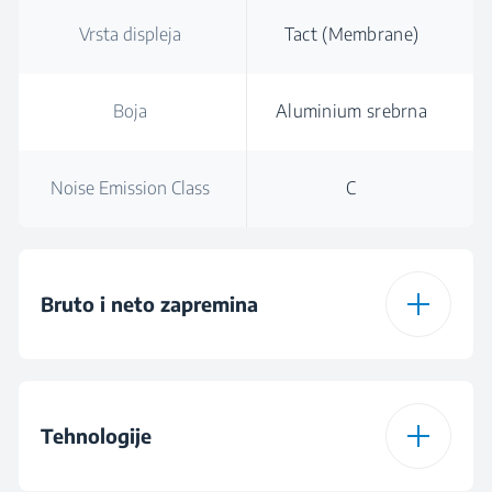
Vrsta displeja
Tact (Membrane)
Boja
Aluminium srebrna
Noise Emission Class
C
Bruto i neto zapremina
Ukupna bruto
367
zapremina
Tehnologije