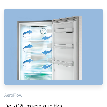
AeroFlow
Do 20% manje gubitka