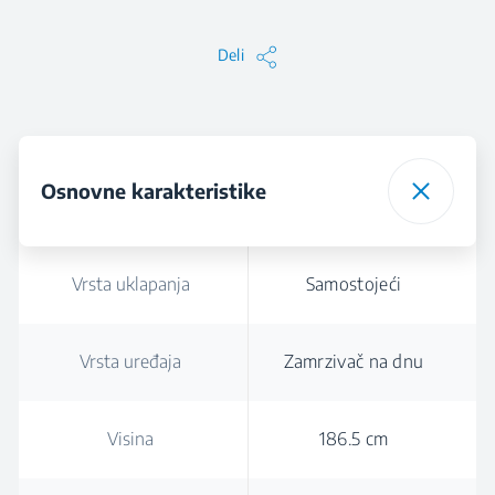
Deli
Osnovne karakteristike
Vrsta uklapanja
Samostojeći
Vrsta uređaja
Zamrzivač na dnu
Visina
186.5 cm