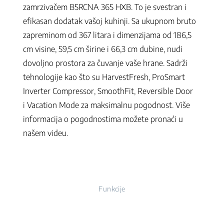
zamrzivačem B5RCNA 365 HXB. To je svestran i
efikasan dodatak vašoj kuhinji. Sa ukupnom bruto
zapreminom od 367 litara i dimenzijama od 186,5
cm visine, 59,5 cm širine i 66,3 cm dubine, nudi
dovoljno prostora za čuvanje vaše hrane. Sadrži
tehnologije kao što su HarvestFresh, ProSmart
Inverter Compressor, SmoothFit, Reversible Door
i Vacation Mode za maksimalnu pogodnost. Više
informacija o pogodnostima možete pronaći u
našem videu.
Funkcije