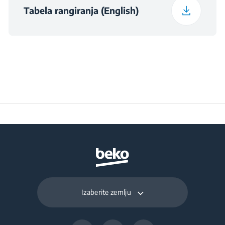
Operation (°C)
Tabela rangiranja (English)
Daily Energy
0.325
Consumption at 16°C
(kWh/day)
Preservation Time at
11
Power Cut (hours)
Total Fresh Food &
210 L
Chill Compartment
Volume (l)
Izaberite zemlju
Frozen Food Storage
106 L
Volume (l)