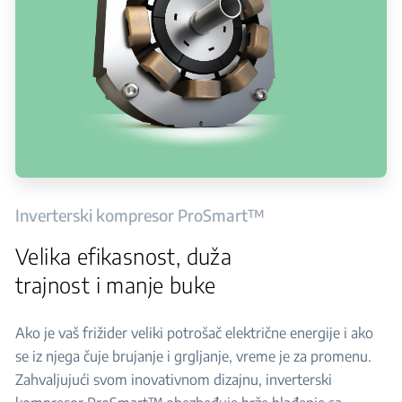
Inverterski kompresor ProSmart™
Velika efikasnost, duža
trajnost i manje buke
Ako je vaš frižider veliki potrošač električne energije i ako
se iz njega čuje brujanje i grgljanje, vreme je za promenu.
Zahvaljujući svom inovativnom dizajnu, inverterski