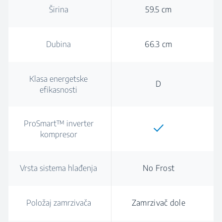
Širina
59.5 cm
Dubina
66.3 cm
Klasa energetske
D
efikasnosti
ProSmart™ inverter
kompresor
Vrsta sistema hlađenja
No Frost
Položaj zamrzivača
Zamrzivač dole