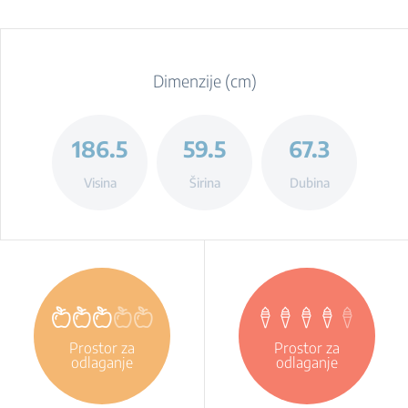
Dimenzije (cm)
186.5
59.5
67.3
Visina
Širina
Dubina
Prostor za
Prostor za
odlaganje
odlaganje