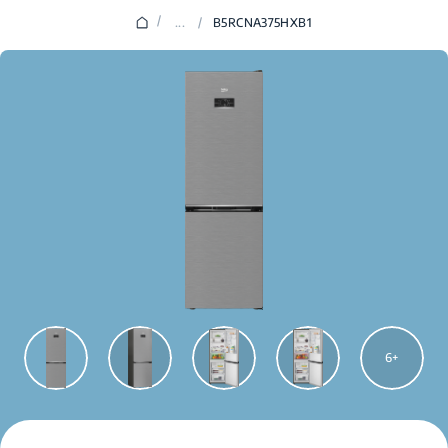
/
...
/
B5RCNA375HXB1
6