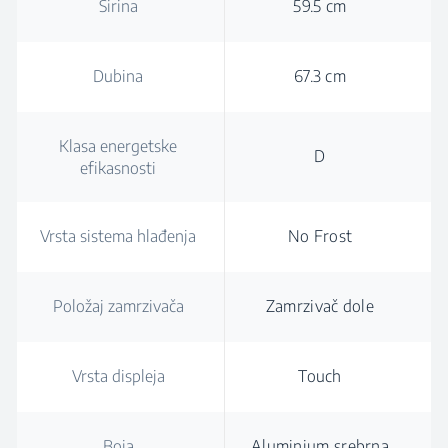
Širina
59.5 cm
Dubina
67.3 cm
Klasa energetske
D
efikasnosti
Vrsta sistema hlađenja
No Frost
Položaj zamrzivača
Zamrzivač dole
Vrsta displeja
Touch
Boja
Aluminium srebrna