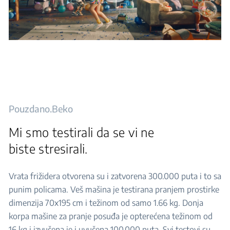
Pouzdano.Beko
Mi smo testirali da se vi ne
biste stresirali.
Vrata frižidera otvorena su i zatvorena 300.000 puta i to sa
punim policama. Veš mašina je testirana pranjem prostirke
dimenzija 70x195 cm i težinom od samo 1.66 kg. Donja
korpa mašine za pranje posuđa je opterećena težinom od
16 kg i izvučena je i uvučena 100.000 puta. Svi testovi su