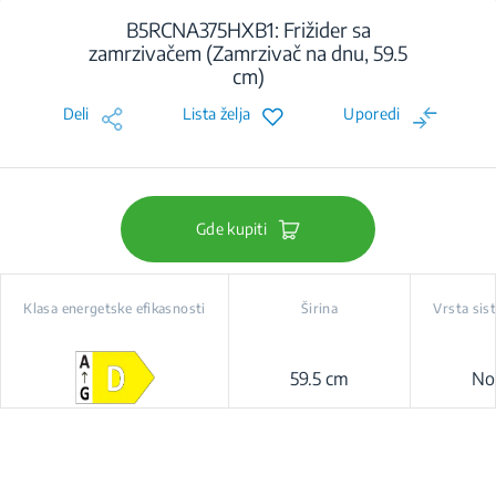
B5RCNA375HXB1: Frižider sa
zamrzivačem (Zamrzivač na dnu, 59.5
cm)
Deli
Lista želja
Uporedi
Gde kupiti
Klasa energetske efikasnosti
Širina
Vrsta sis
59.5 cm
No