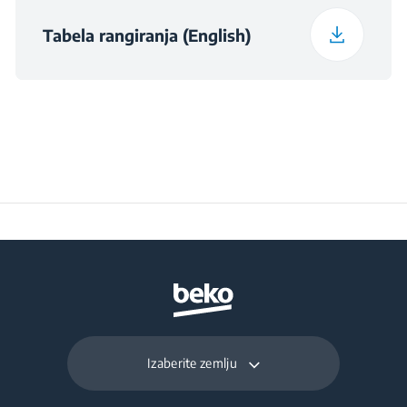
Operation (°C)
Tabela rangiranja (English)
Daily Energy
0.494
Consumption at 16°C
(kWh/day)
Preservation Time at
10
Power Cut (hours)
Total Fresh Food &
252 L
Chill Compartment
Volume (l)
Izaberite zemlju
Frozen Food Storage
118 L
Volume (l)