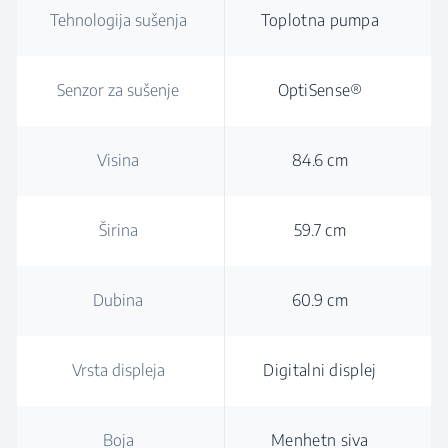
Tehnologija sušenja
Toplotna pumpa
Senzor za sušenje
OptiSense®
Visina
84.6 cm
Širina
59.7 cm
Dubina
60.9 cm
Vrsta displeja
Digitalni displej
Boja
Menhetn siva