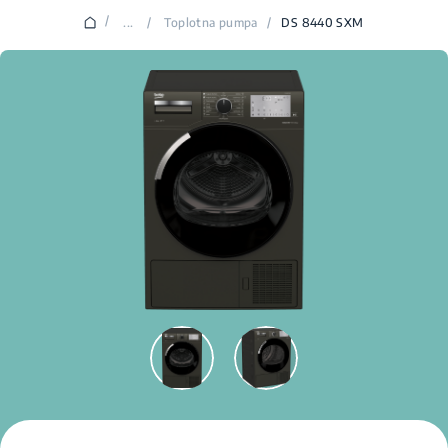
/
...
/
Toplotna pumpa
/
DS 8440 SXM