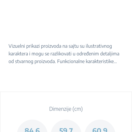
Vizuelni prikazi proizvoda na sajtu su ilustrativnog
karaktera i mogu se razlikovati u određenim detaljima
od stvarnog proizvoda. Funkcionalne karakteristike
navedene u opisu ostaju iste. Za tačan izgled proizvoda,
molimo da ga proverite u prodavnici.
Dimenzije (cm)
84.6
59.7
60.9