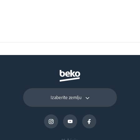
bubnja
Program 12
Program za košulje
Indikator za čišćenje
30 min
Težina upakovanog
42 kg
kondenzatora
uređaja
Program 13
Ekspres super kratak
Zvučni signal na kraju
program 14 min
ciklusa
Program 14
Hygienic Drying
Program 15
Hygienic Refresh
Izaberite zemlju