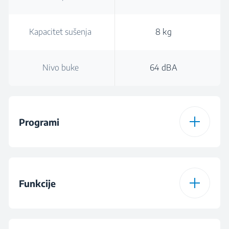
Kapacitet sušenja
8 kg
Nivo buke
64 dBA
Programi
Broj programa
15
Funkcije
Program 1
Cottons
Funkcija 1
Nivo suvoće veša