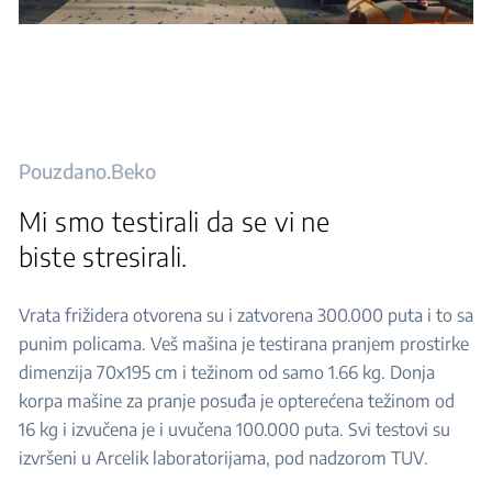
Pouzdano.Beko
Mi smo testirali da se vi ne
biste stresirali.
Vrata frižidera otvorena su i zatvorena 300.000 puta i to sa
punim policama. Veš mašina je testirana pranjem prostirke
dimenzija 70x195 cm i težinom od samo 1.66 kg. Donja
korpa mašine za pranje posuđa je opterećena težinom od
16 kg i izvučena je i uvučena 100.000 puta. Svi testovi su
izvršeni u Arcelik laboratorijama, pod nadzorom TUV.