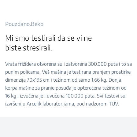
Pouzdano.Beko
Mi smo testirali da se vi ne
biste stresirali.
Vrata frižidera otvorena su i zatvorena 300.000 puta i to sa
punim policama. Veš mašina je testirana pranjem prostirke
dimenzija 70x195 cm i težinom od samo 1.66 kg. Donja
korpa mašine za pranje posuđa je opterećena težinom od
16 kg i izvučena je i uvučena 100.000 puta. Svi testovi su
izvršeni u Arcelik laboratorijama, pod nadzorom TUV.