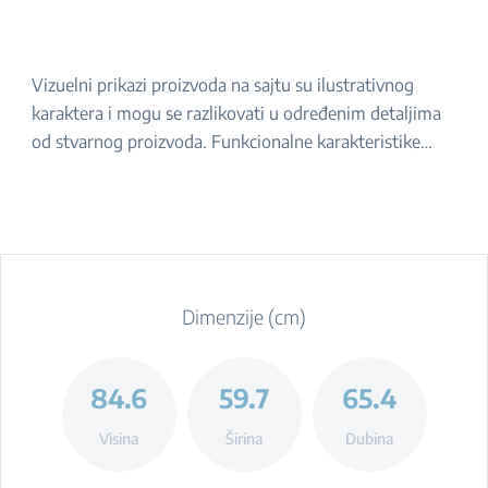
Vizuelni prikazi proizvoda na sajtu su ilustrativnog
karaktera i mogu se razlikovati u određenim detaljima
od stvarnog proizvoda. Funkcionalne karakteristike
navedene u opisu ostaju iste. Za tačan izgled proizvoda,
molimo da ga proverite u prodavnici.
Dimenzije (cm)
84.6
59.7
65.4
Visina
Širina
Dubina