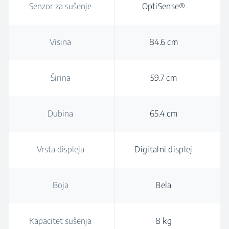
Senzor za sušenje
OptiSense®
Visina
84.6 cm
Širina
59.7 cm
Dubina
65.4 cm
Vrsta displeja
Digitalni displej
Boja
Bela
Kapacitet sušenja
8 kg