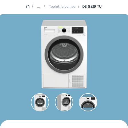
/
...
/
Toplotna pumpa
/
DS 8539 TU