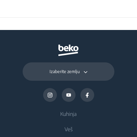
48 kg
kondenzatora
uređaja
Program 13
Ekspres super kratak
program 14 min
Zvučni signal na kraju
ciklusa
Program 14
UV Hygiene Dry
Program 15
UV Hygiene Refresh
Izaberite zemlju
Kuhinja
Veš
Frižideri i zamrzivači