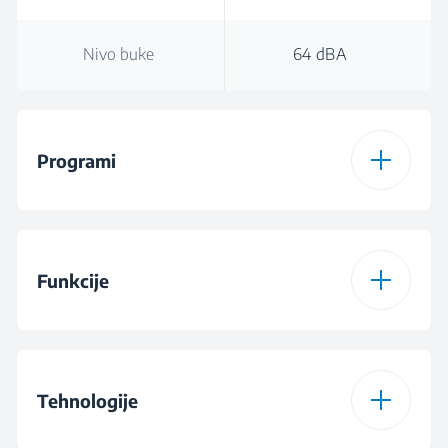
Nivo buke
64 dBA
Programi
Broj programa
15
Funkcije
Program 1
Cottons
Funkcija 1
Nivo suvoće veša
Program 2
Eco program za
Tehnologije
sušenje pamuka
Funkcija 2
Drum Light