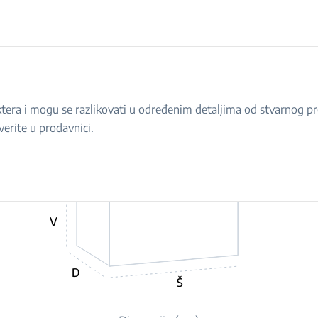
raktera i mogu se razlikovati u određenim detaljima od stvarnog 
verite u prodavnici.
V
D
Š