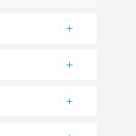
cionalno kuvanje
3
1
1
Crna