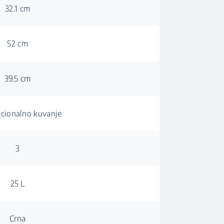
32.1 cm
52 cm
39.5 cm
cionalno kuvanje
3
25 L
Crna