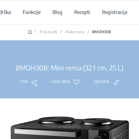
drška
Funkcije
Blog
Recepti
Registracija
/
Proizvodi
/
Male rerne
/
BMOH30B
BMOH30B: Mini rerna (32.1 cm, 25 L)
Deli
Lista želja
Uporedi