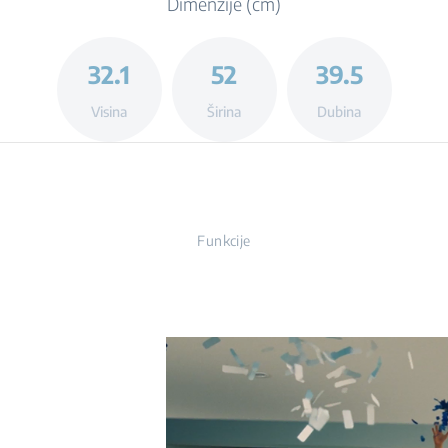
Dimenzije (cm)
32.1
52
39.5
Visina
Širina
Dubina
Funkcije