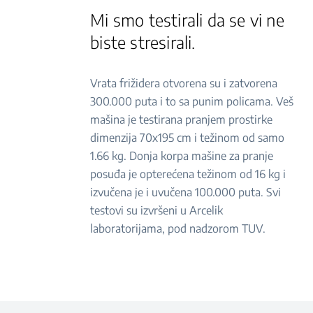
Mi smo testirali da se vi ne
biste stresirali.
Vrata frižidera otvorena su i zatvorena
300.000 puta i to sa punim policama. Veš
mašina je testirana pranjem prostirke
dimenzija 70x195 cm i težinom od samo
1.66 kg. Donja korpa mašine za pranje
posuđa je opterećena težinom od 16 kg i
izvučena je i uvučena 100.000 puta. Svi
testovi su izvršeni u Arcelik
laboratorijama, pod nadzorom TUV.