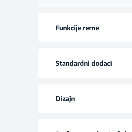
Funkcije rerne
Vrsta rerne
Standardni dodaci
Broj funkcija
Broj standardnih pl
Konvencionalno ku
Dizajn
Broj standardnih žičani
Električni gril
Boja