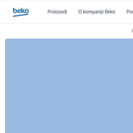
Main content starts here
Proizvodi
O kompaniji Beko
Po