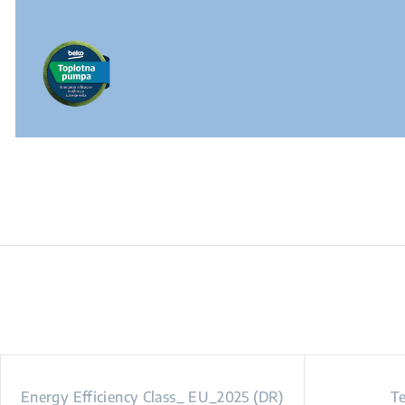
Energy Efficiency Class_ EU_2025 (DR)
Te