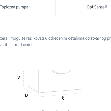
Toplotna pumpa
OptiSense®
raktera i mogu se razlikovati u određenim detaljima od stvarnog 
verite u prodavnici.
V
D
Š