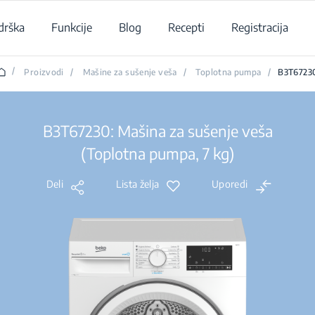
drška
Funkcije
Blog
Recepti
Registracija
/
Proizvodi
/
Mašine za sušenje veša
/
Toplotna pumpa
/
B3T6723
B3T67230: Mašina za sušenje veša
(Toplotna pumpa, 7 kg)
Deli
Lista želja
Uporedi