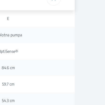
E
plotna pumpa
OptiSense®
84.6 cm
59.7 cm
54.3 cm