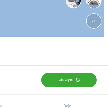
2
Gde kupiti
je
Boja