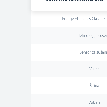
Energy Efficiency Class_ 
Tehnologija suše
Senzor za sušen
Visina
Širina
Dubina