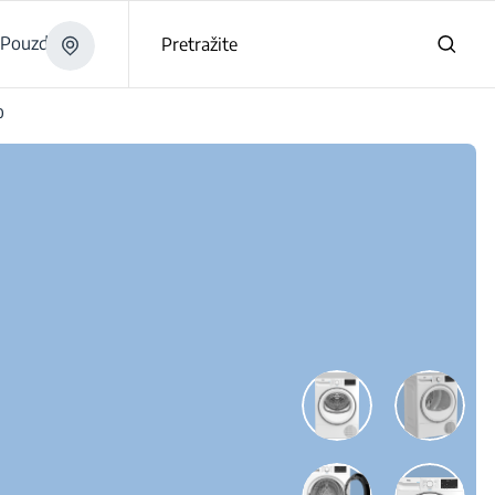
Pouzdano
Pretražite
0