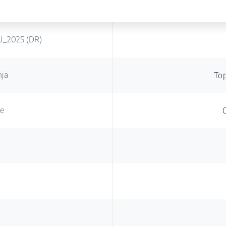
EU_2025 (DR)
nja
To
je