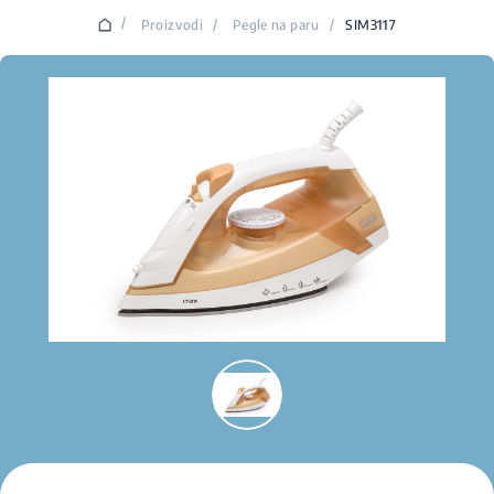
/
Proizvodi
/
Pegle na paru
/
SIM3117