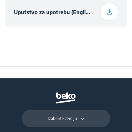
Uputstvo za upotrebu (English)
Težina upakovanog
0.98 kg
uređaja
Izaberite zemlju