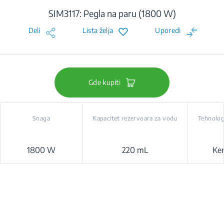
SIM3117: Pegla na paru (1800 W)
Deli
Lista želja
Uporedi
Gde kupiti
Snaga
Kapacitet rezervoara za vodu
Tehnolog
1800 W
220 mL
Ke