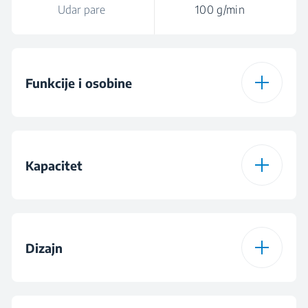
Udar pare
100 g/min
Funkcije i osobine
Samočišćenje
Kapacitet
Vertikalna para
Kapacitet rezervoara
220 mL
Suvo peglanje
za vodu
Dizajn
Prilagođavanje
Ručno
vodene pare i
Boja
Žuta