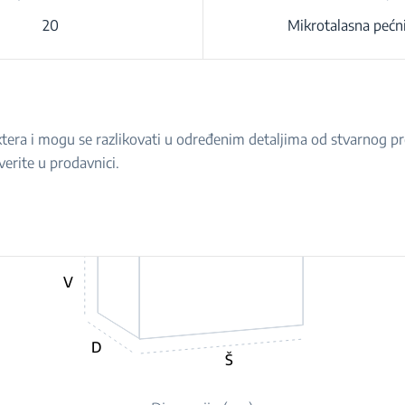
20
Mikrotalasna pećn
raktera i mogu se razlikovati u određenim detaljima od stvarnog 
verite u prodavnici.
V
D
Š