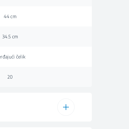
44 cm
34.5 cm
rđajući čelik
20