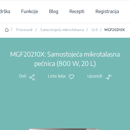
drška
Funkcije
Blog
Recepti
Registracija
/
Proizvodi
/
Samostojeća mikrotalasna
/
Gril
/
MGF20210X
MGF20210X: Samostojeća mikrotalasna
pećnica (800 W, 20 L)
Deli
Lista želja
Uporedi