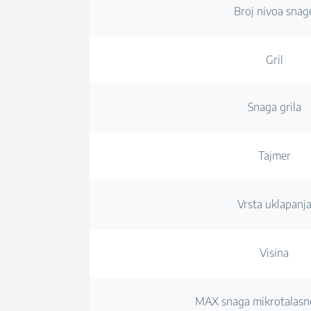
Broj nivoa snag
Gril
Snaga grila
Tajmer
Vrsta uklapanj
Visina
MAX snaga mikrotalasn