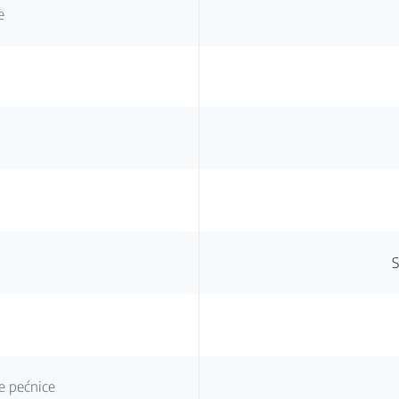
e
a
S
e pećnice