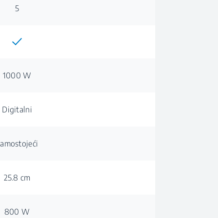
5
1000 W
Digitalni
amostojeći
25.8 cm
800 W