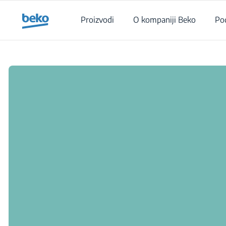
Main content starts here
Proizvodi
O kompaniji Beko
Po