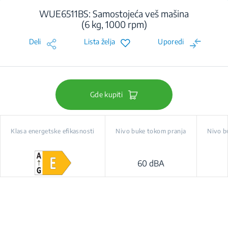
WUE6511BS: Samostojeća veš mašina
(6 kg, 1000 rpm)
Deli
Lista želja
Uporedi
Gde kupiti
Klasa energetske efikasnosti
Nivo buke tokom pranja
Nivo b
60 dBA