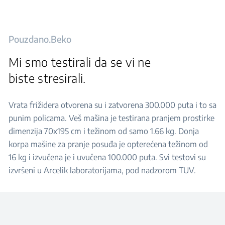
Pouzdano.Beko
Mi smo testirali da se vi ne
biste stresirali.
Vrata frižidera otvorena su i zatvorena 300.000 puta i to sa
punim policama. Veš mašina je testirana pranjem prostirke
dimenzija 70x195 cm i težinom od samo 1.66 kg. Donja
korpa mašine za pranje posuđa je opterećena težinom od
16 kg i izvučena je i uvučena 100.000 puta. Svi testovi su
izvršeni u Arcelik laboratorijama, pod nadzorom TUV.