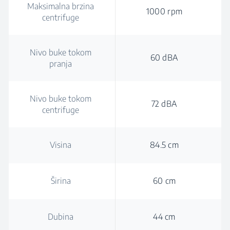
Maksimalna brzina
1000 rpm
centrifuge
Nivo buke tokom
60 dBA
pranja
Nivo buke tokom
72 dBA
centrifuge
Visina
84.5 cm
Širina
60 cm
Dubina
44 cm