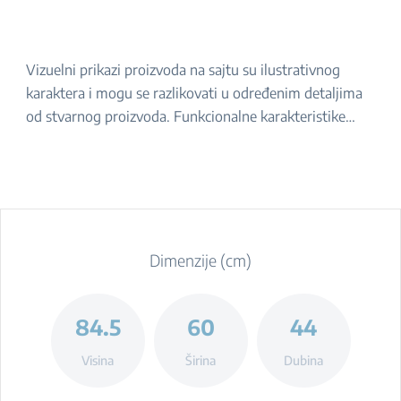
Vizuelni prikazi proizvoda na sajtu su ilustrativnog
karaktera i mogu se razlikovati u određenim detaljima
od stvarnog proizvoda. Funkcionalne karakteristike
navedene u opisu ostaju iste. Za tačan izgled proizvoda,
molimo da ga proverite u prodavnici.
Dimenzije (cm)
84.5
60
44
Visina
Širina
Dubina