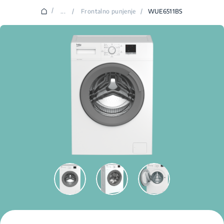
/
...
/
Frontalno punjenje
/
WUE6511BS