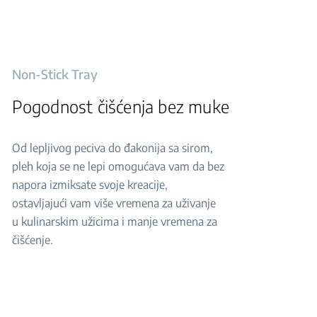
Non-Stick Tray
Pogodnost čišćenja bez muke
Od lepljivog peciva do đakonija sa sirom,
pleh koja se ne lepi omogućava vam da bez
napora izmiksate svoje kreacije,
ostavljajući vam više vremena za uživanje
u kulinarskim užicima i manje vremena za
čišćenje.