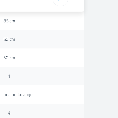
85 cm
60 cm
60 cm
1
cionalno kuvanje
4