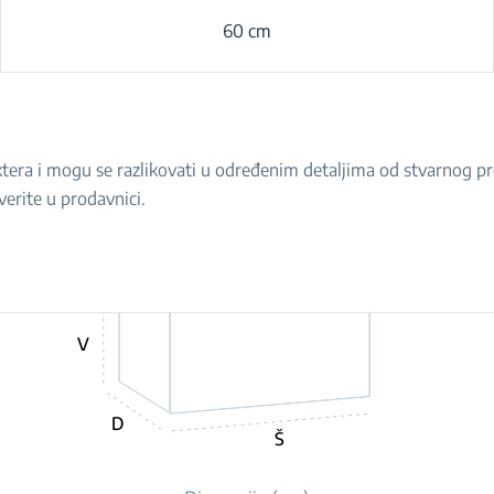
60 cm
raktera i mogu se razlikovati u određenim detaljima od stvarnog 
verite u prodavnici.
V
D
Š