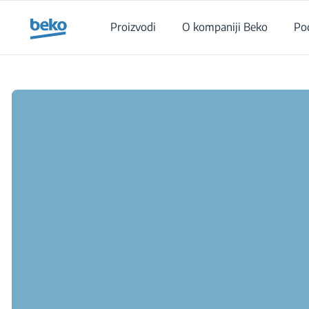
Main content starts here
Proizvodi
O kompaniji Beko
Po