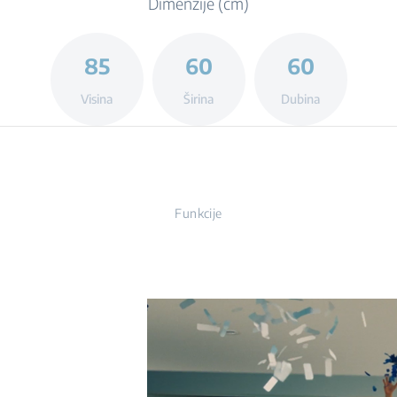
Dimenzije (cm)
85
60
60
Visina
Širina
Dubina
Funkcije