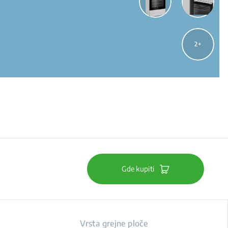
2
Gde kupiti
Vrsta grejne ploče