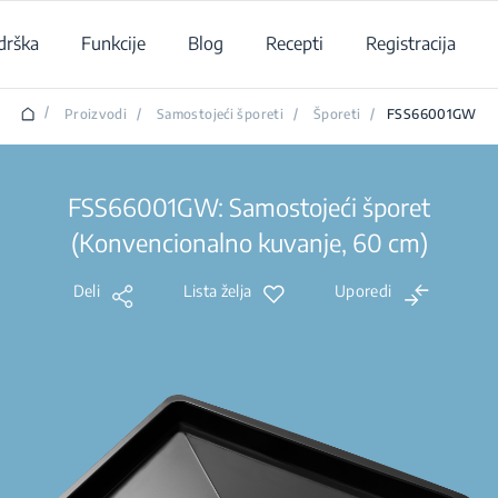
drška
Funkcije
Blog
Recepti
Registracija
/
Proizvodi
/
Samostojeći šporeti
/
Šporeti
/
FSS66001GW
FSS66001GW: Samostojeći šporet
(Konvencionalno kuvanje, 60 cm)
Deli
Lista želja
Uporedi