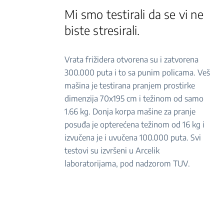
Mi smo testirali da se vi ne
biste stresirali.
Vrata frižidera otvorena su i zatvorena
300.000 puta i to sa punim policama. Veš
mašina je testirana pranjem prostirke
dimenzija 70x195 cm i težinom od samo
1.66 kg. Donja korpa mašine za pranje
posuđa je opterećena težinom od 16 kg i
izvučena je i uvučena 100.000 puta. Svi
testovi su izvršeni u Arcelik
laboratorijama, pod nadzorom TUV.