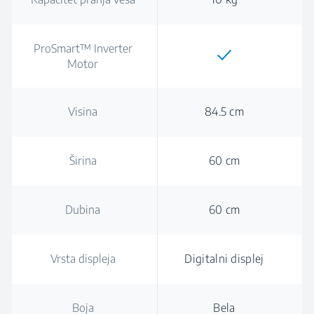
ProSmart™ Inverter
Motor
Visina
84.5 cm
Širina
60 cm
Dubina
60 cm
Vrsta displeja
Digitalni displej
Boja
Bela