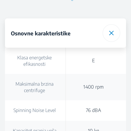
Osnovne karakteristike
Klasa energetske
E
efikasnosti
Maksimalna brzina
1400 rpm
centrifuge
Spinning Noise Level
76 dBA
Kapacitet pranja veša
10 kg