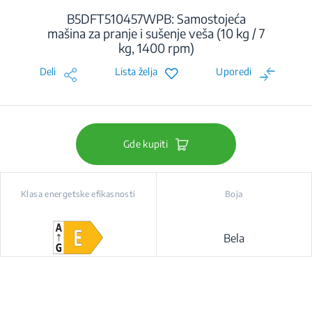
B5DFT510457WPB: Samostojeća
mašina za pranje i sušenje veša (10 kg / 7
kg, 1400 rpm)
Deli
Lista želja
Uporedi
Gde kupiti
Klasa energetske efikasnosti
Boja
Bela