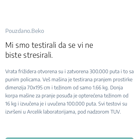
Pouzdano.Beko
Mi smo testirali da se vi ne
biste stresirali.
Vrata frižidera otvorena su i zatvorena 300.000 puta i to sa
punim policama. Veš mašina je testirana pranjem prostirke
dimenzija 70x195 cm i težinom od samo 1.66 kg. Donja
korpa mašine za pranje posuđa je opterećena težinom od
16 kg i izvučena je i uvučena 100.000 puta. Svi testovi su
izvršeni u Arcelik laboratorijama, pod nadzorom TUV.