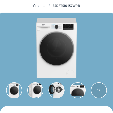
/
...
/
B5DFT510457WPB
1