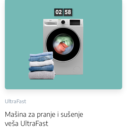
UltraFast
Mašina za pranje i sušenje
veša UltraFast