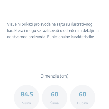
Vizuelni prikazi proizvoda na sajtu su ilustrativnog
karaktera i mogu se razlikovati u određenim detaljima
od stvarnog proizvoda. Funkcionalne karakteristike
navedene u opisu ostaju iste. Za tačan izgled proizvoda,
molimo da ga proverite u prodavnici.
Dimenzije (cm)
84.5
60
60
Visina
Širina
Dubina