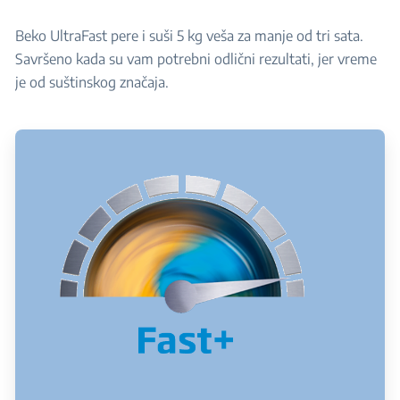
Beko UltraFast pere i suši 5 kg veša za manje od tri sata.
Savršeno kada su vam potrebni odlični rezultati, jer vreme
je od suštinskog značaja.