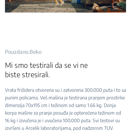
Pouzdano.Beko
Mi smo testirali da se vi ne
biste stresirali.
Vrata frižidera otvorena su i zatvorena 300.000 puta i to sa
punim policama. Veš mašina je testirana pranjem prostirke
dimenzija 70x195 cm i težinom od samo 1.66 kg. Donja
korpa mašine za pranje posuđa je opterećena težinom od
16 kg i izvučena je i uvučena 100.000 puta. Svi testovi su
izvršeni u Arcelik laboratorijama, pod nadzorom TUV.