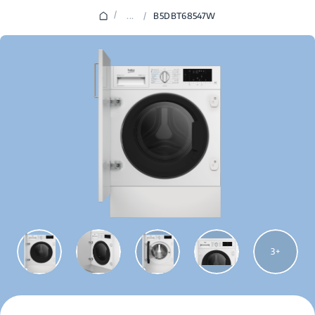
/
...
/
B5DBT68547W
3