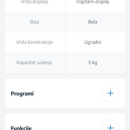
Vrsta displeja
Digitalni displej
Boja
Bela
Vrsta konstrukcije
Ugradni
Kapacitet sušenja
5 kg
Programi
Broj programa
15
Funkcije