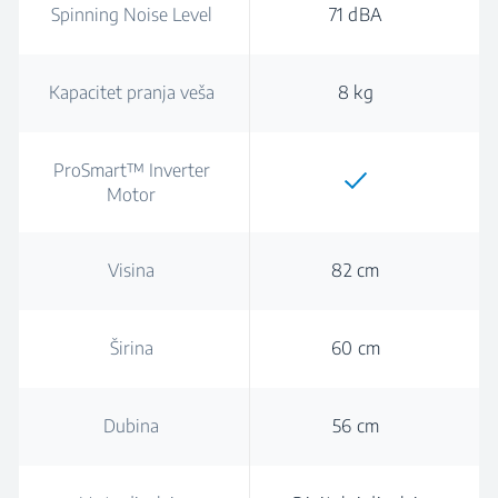
Spinning Noise Level
71 dBA
Kapacitet pranja veša
8 kg
ProSmart™ Inverter
Motor
Visina
82 cm
Širina
60 cm
Dubina
56 cm