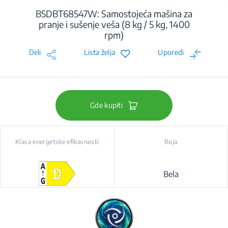
B5DBT68547W: Samostojeća mašina za
pranje i sušenje veša (8 kg / 5 kg, 1400
rpm)
Deli
Lista želja
Uporedi
Gde kupiti
Klasa energetske efikasnosti
Boja
Bela