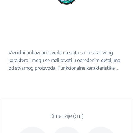
Vizuelni prikazi proizvoda na sajtu su ilustrativnog
karaktera i mogu se razlikovati u određenim detaljima
od stvarnog proizvoda. Funkcionalne karakteristike
navedene u opisu ostaju iste. Za tačan izgled proizvoda,
molimo da ga proverite u prodavnici.
Dimenzije (cm)