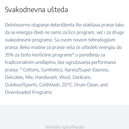
Svakodnevna ušteda
Delotovorno otapanje deterdženta što olakšava pranje tako
da se energija štedi ne samo za Eco program, već i za druge
svakodnevne programe. Sa ovom novom tehnologijom
pranja, Beko mašine za pranje veša će uštedeti energiju do
35% za često korišćene programe* u poređenju sa
tradicionalnim uređajima, bez ugrožavanja performansi
pranja. * Cottons, Synthetics, Xpress/Super Express,
Delicates, Mix, Handwash, Wool, Darkcare,
Outdoor/Sports, ColdWash, 20°C, Drum Clean, and
Downloaded Programs
Tehničke specifikacije