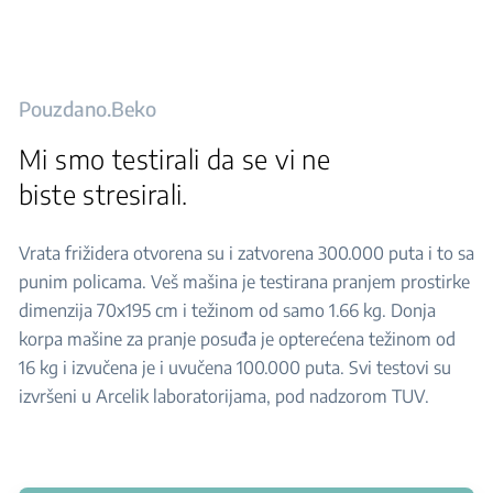
Pouzdano.Beko
Mi smo testirali da se vi ne
biste stresirali.
Vrata frižidera otvorena su i zatvorena 300.000 puta i to sa
punim policama. Veš mašina je testirana pranjem prostirke
dimenzija 70x195 cm i težinom od samo 1.66 kg. Donja
korpa mašine za pranje posuđa je opterećena težinom od
16 kg i izvučena je i uvučena 100.000 puta. Svi testovi su
izvršeni u Arcelik laboratorijama, pod nadzorom TUV.