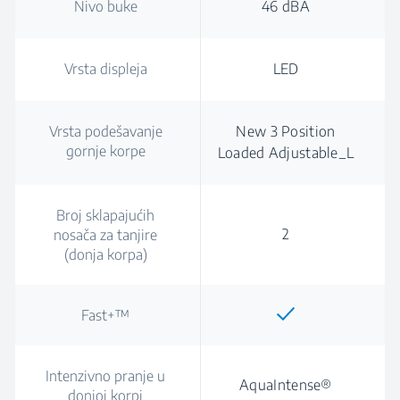
Nivo buke
46 dBA
Vrsta displeja
LED
Vrsta podešavanje
New 3 Position
gornje korpe
Loaded Adjustable_L
Broj sklapajućih
2
nosača za tanjire
(donja korpa)
Fast+™
Intenzivno pranje u
AquaIntense®
donjoj korpi