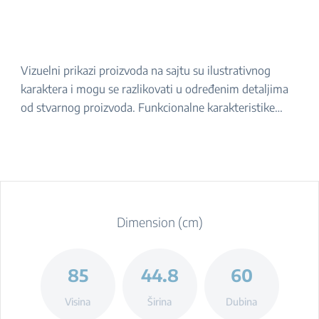
Vizuelni prikazi proizvoda na sajtu su ilustrativnog
karaktera i mogu se razlikovati u određenim detaljima
od stvarnog proizvoda. Funkcionalne karakteristike
navedene u opisu ostaju iste. Za tačan izgled proizvoda,
molimo da ga proverite u prodavnici.
Dimension (cm)
85
44.8
60
Visina
Širina
Dubina