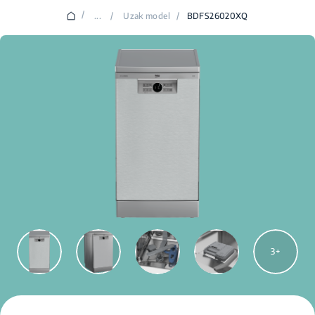
/
...
/
Uzak model
/
BDFS26020XQ
3