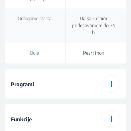
Odlaganje starta
Da sa ručnim
podešavanjem do 24
h
Boja
Pearl Inox
Programi
Broj programa
6
Funkcije
Program 1
Automatski program