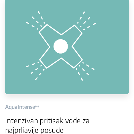
AquaIntense®
Intenzivan pritisak vode za
najprljavije posuđe