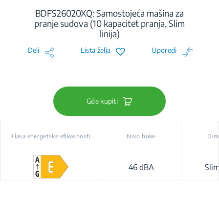
BDFS26020XQ: Samostojeća mašina za
pranje sudova (10 kapacitet pranja, Slim
linija)
Deli
Lista želja
Uporedi
Gde kupiti
Klasa energetske efikasnosti
Nivo buke
Dim
46 dBA
Slim