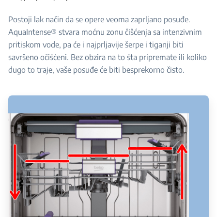
Postoji lak način da se opere veoma zaprljano posuđe.
AquaIntense® stvara moćnu zonu čišćenja sa intenzivnim
pritiskom vode, pa će i najprljavije šerpe i tiganji biti
savršeno očišćeni. Bez obzira na to šta pripremate ili koliko
dugo to traje, vaše posuđe će biti besprekorno čisto.