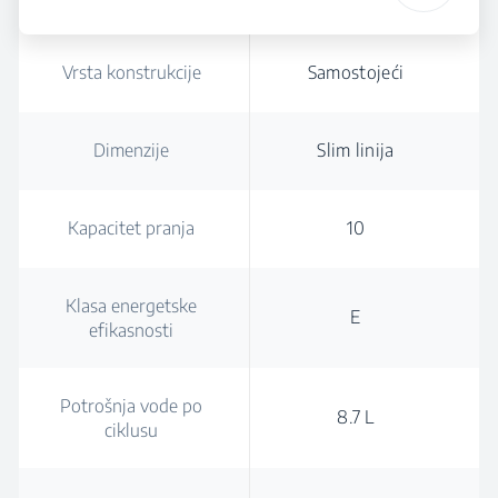
Vrsta konstrukcije
Samostojeći
Dimenzije
Slim linija
Kapacitet pranja
10
Klasa energetske
E
efikasnosti
Potrošnja vode po
8.7 L
ciklusu