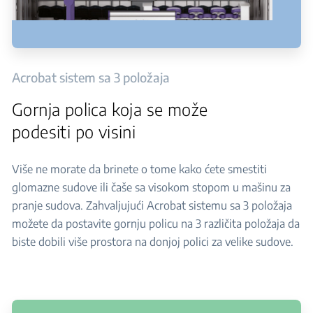
Acrobat sistem sa 3 položaja
Gornja polica koja se može
podesiti po visini
Više ne morate da brinete o tome kako ćete smestiti
glomazne sudove ili čaše sa visokom stopom u mašinu za
pranje sudova. Zahvaljujući Acrobat sistemu sa 3 položaja
možete da postavite gornju policu na 3 različita položaja da
biste dobili više prostora na donjoj polici za velike sudove.