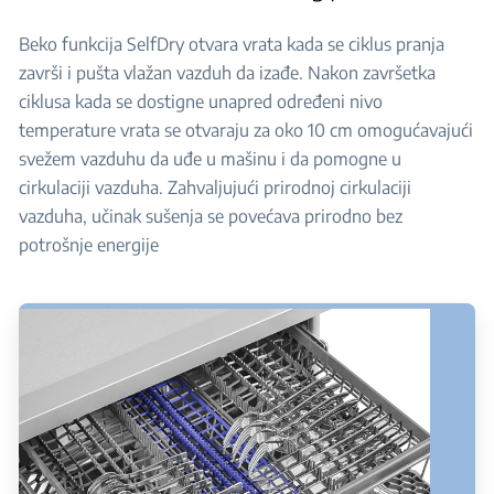
Beko funkcija SelfDry otvara vrata kada se ciklus pranja
završi i pušta vlažan vazduh da izađe. Nakon završetka
ciklusa kada se dostigne unapred određeni nivo
temperature vrata se otvaraju za oko 10 cm omogućavajući
svežem vazduhu da uđe u mašinu i da pomogne u
cirkulaciji vazduha.​ Zahvaljujući prirodnoj cirkulaciji
vazduha, učinak sušenja se povećava prirodno bez
potrošnje energije