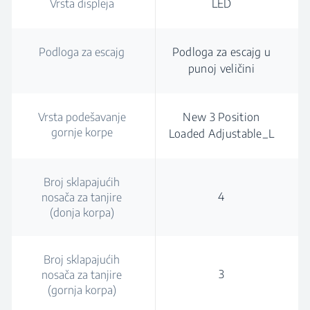
Vrsta displeja
LED
Podloga za escajg
Podloga za escajg u
punoj veličini
Vrsta podešavanje
New 3 Position
gornje korpe
Loaded Adjustable_L
Broj sklapajućih
4
nosača za tanjire
(donja korpa)
Broj sklapajućih
3
nosača za tanjire
(gornja korpa)