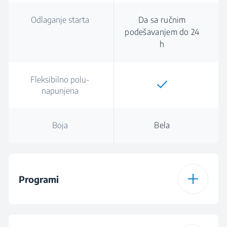
Odlaganje starta
Da sa ručnim
podešavanjem do 24
h
Fleksibilno polu-
napunjena
Boja
Bela
Programi
Broj programa
6