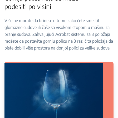
podesiti po visini
Više ne morate da brinete o tome kako ćete smestiti
glomazne sudove ili čaše sa visokom stopom u mašinu za
pranje sudova. Zahvaljujući Acrobat sistemu sa 3 položaja
možete da postavite gornju policu na 3 različita položaja da
biste dobili više prostora na donjoj polici za velike sudove.