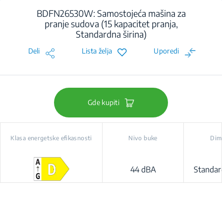
BDFN26530W: Samostojeća mašina za
pranje sudova (15 kapacitet pranja,
Standardna širina)
Deli
Lista želja
Uporedi
Gde kupiti
Klasa energetske efikasnosti
Nivo buke
Dim
44 dBA
Standar