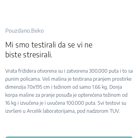
Pouzdano.Beko
Mi smo testirali da se vi ne
biste stresirali.
Vrata frižidera otvorena su i zatvorena 300.000 puta i to sa
punim policama. Veš mašina je testirana pranjem prostirke
dimenzija 70x195 cm i težinom od samo 1.66 kg. Donja
korpa mašine za pranje posuđa je opterećena težinom od
16 kg i izvučena je i uvučena 100.000 puta. Svi testovi su
izvršeni u Arcelik laboratorijama, pod nadzorom TUV.