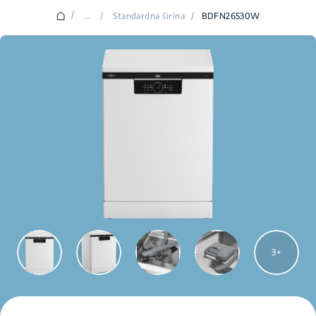
/
...
/
Standardna širina
/
BDFN26530W
3