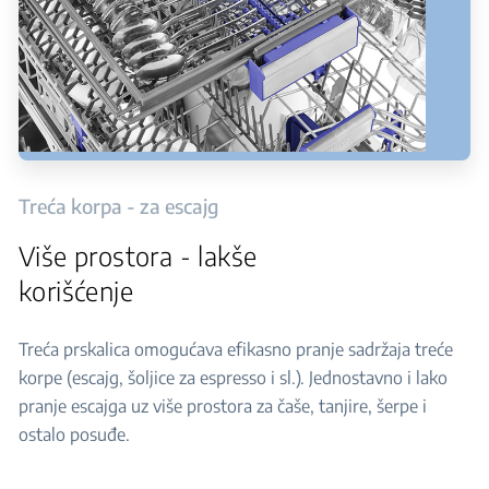
Treća korpa - za escajg
Više prostora - lakše
korišćenje
Treća prskalica omogućava efikasno pranje sadržaja treće
korpe (escajg, šoljice za espresso i sl.). Jednostavno i lako
pranje escajga uz više prostora za čaše, tanjire, šerpe i
ostalo posuđe.