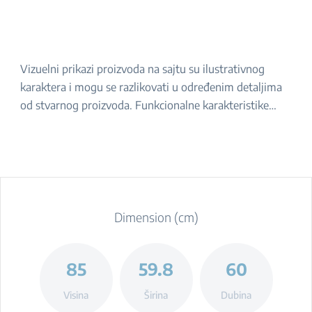
Vizuelni prikazi proizvoda na sajtu su ilustrativnog
karaktera i mogu se razlikovati u određenim detaljima
od stvarnog proizvoda. Funkcionalne karakteristike
navedene u opisu ostaju iste. Za tačan izgled proizvoda,
molimo da ga proverite u prodavnici.
Dimension (cm)
85
59.8
60
Visina
Širina
Dubina