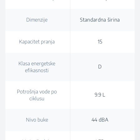
Dimenzije
Standardna širina
Kapacitet pranja
15
Klasa energetske
D
efikasnosti
Potrošnja vode po
9.9 L
ciklusu
Nivo buke
44 dBA