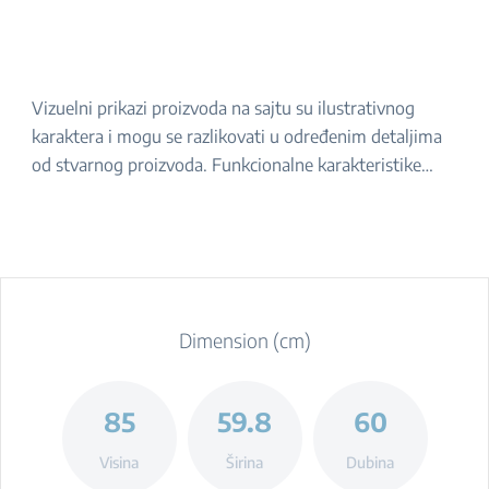
Vizuelni prikazi proizvoda na sajtu su ilustrativnog
karaktera i mogu se razlikovati u određenim detaljima
od stvarnog proizvoda. Funkcionalne karakteristike
navedene u opisu ostaju iste. Za tačan izgled proizvoda,
molimo da ga proverite u prodavnici.
Dimension (cm)
85
59.8
60
Visina
Širina
Dubina