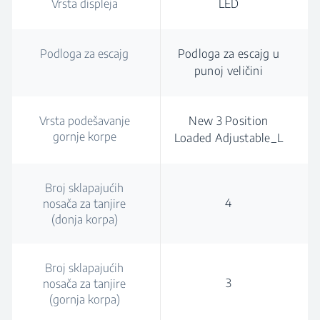
Vrsta displeja
LED
Podloga za escajg
Podloga za escajg u
punoj veličini
Vrsta podešavanje
New 3 Position
gornje korpe
Loaded Adjustable_L
Broj sklapajućih
4
nosača za tanjire
(donja korpa)
Broj sklapajućih
3
nosača za tanjire
(gornja korpa)