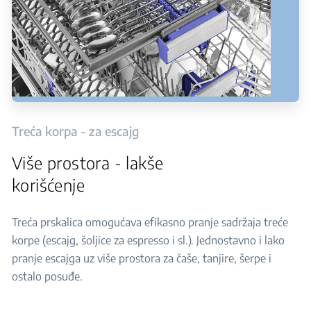
Treća korpa - za escajg
Više prostora - lakše
korišćenje
Treća prskalica omogućava efikasno pranje sadržaja treće
korpe (escajg, šoljice za espresso i sl.). Jednostavno i lako
pranje escajga uz više prostora za čaše, tanjire, šerpe i
ostalo posuđe.