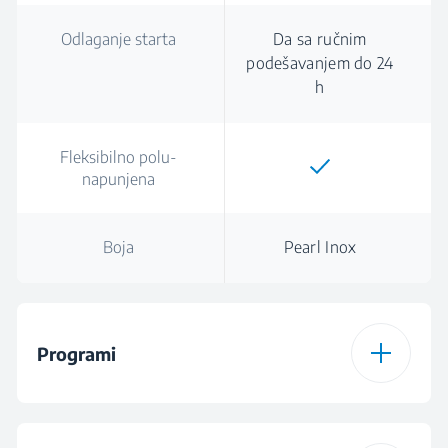
Odlaganje starta
Da sa ručnim
podešavanjem do 24
h
Fleksibilno polu-
napunjena
Boja
Pearl Inox
Programi
Broj programa
6