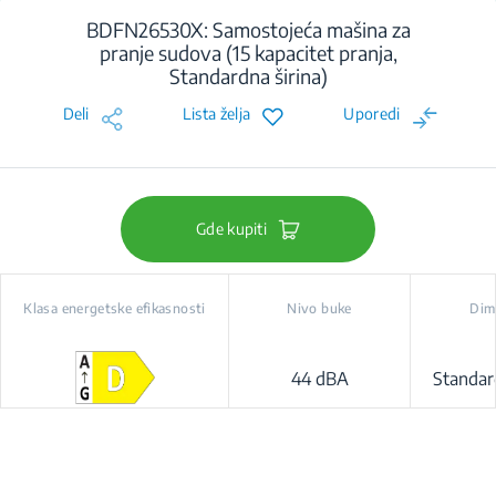
BDFN26530X: Samostojeća mašina za
pranje sudova (15 kapacitet pranja,
Standardna širina)
Deli
Lista želja
Uporedi
Gde kupiti
Klasa energetske efikasnosti
Nivo buke
Dim
44 dBA
Standar