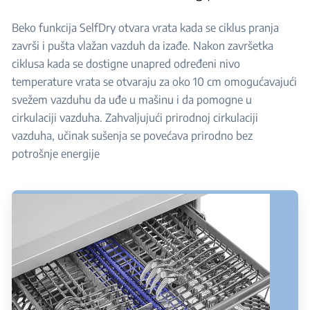
Beko funkcija SelfDry otvara vrata kada se ciklus pranja
završi i pušta vlažan vazduh da izađe. Nakon završetka
ciklusa kada se dostigne unapred određeni nivo
temperature vrata se otvaraju za oko 10 cm omogućavajući
svežem vazduhu da uđe u mašinu i da pomogne u
cirkulaciji vazduha.​ Zahvaljujući prirodnoj cirkulaciji
vazduha, učinak sušenja se povećava prirodno bez
potrošnje energije