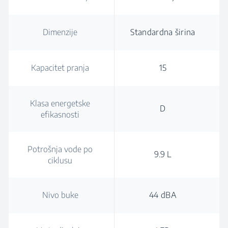
Dimenzije
Standardna širina
Kapacitet pranja
15
Klasa energetske
D
efikasnosti
Potrošnja vode po
9.9 L
ciklusu
Nivo buke
44 dBA