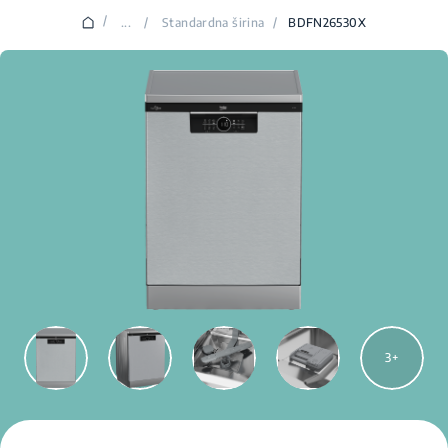
/
...
/
Standardna širina
/
BDFN26530X
3