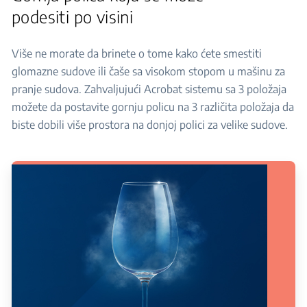
podesiti po visini
Više ne morate da brinete o tome kako ćete smestiti
glomazne sudove ili čaše sa visokom stopom u mašinu za
pranje sudova. Zahvaljujući Acrobat sistemu sa 3 položaja
možete da postavite gornju policu na 3 različita položaja da
biste dobili više prostora na donjoj polici za velike sudove.