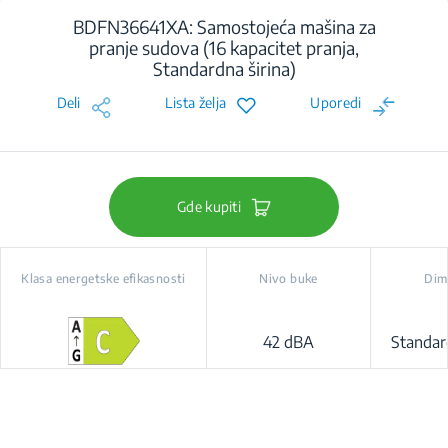
BDFN36641XA: Samostojeća mašina za
pranje sudova (16 kapacitet pranja,
Standardna širina)
Deli
Lista želja
Uporedi
Gde kupiti
Klasa energetske efikasnosti
Nivo buke
Dim
42 dBA
Standar