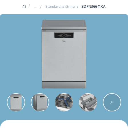
/
...
/
Standardna širina
/
BDFN36641XA
3