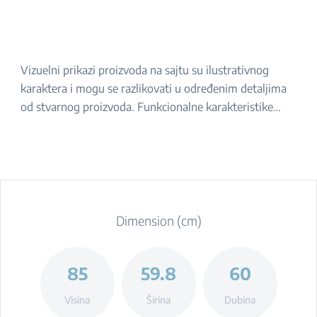
Vizuelni prikazi proizvoda na sajtu su ilustrativnog
karaktera i mogu se razlikovati u određenim detaljima
od stvarnog proizvoda. Funkcionalne karakteristike
navedene u opisu ostaju iste. Za tačan izgled proizvoda,
molimo da ga proverite u prodavnici.
Dimension (cm)
85
59.8
60
Visina
Širina
Dubina