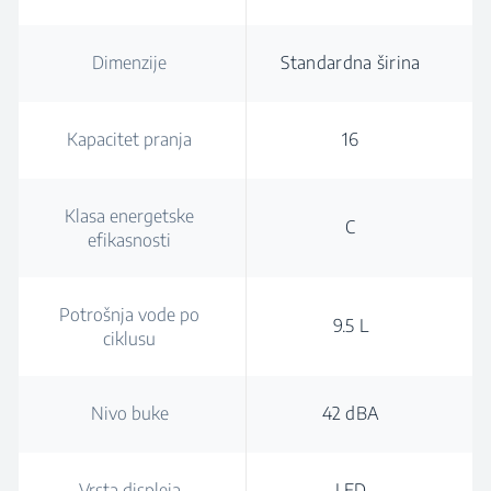
Dimenzije
Standardna širina
Kapacitet pranja
16
Klasa energetske
C
efikasnosti
Potrošnja vode po
9.5 L
ciklusu
Nivo buke
42 dBA
Vrsta displeja
LED