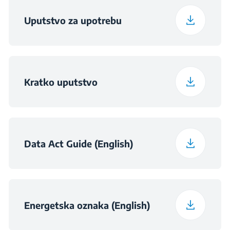
Težina upakovanog
Uputstvo za upotrebu
Noise Class
53.9 kg
B
uređaja
Kratko uputstvo
Data Act Guide (English)
Energetska oznaka (English)