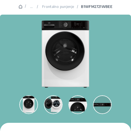
/
...
/
Frontalno punjenje
/
B1WFM2721WBEE