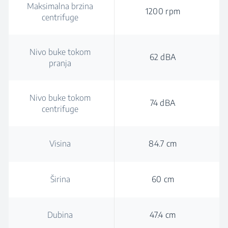
Maksimalna brzina
1200 rpm
centrifuge
Nivo buke tokom
62 dBA
pranja
Nivo buke tokom
74 dBA
centrifuge
Visina
84.7 cm
Širina
60 cm
Dubina
47.4 cm