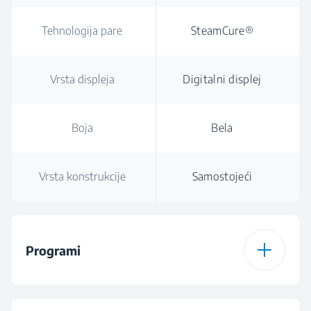
Tehnologija pare
SteamCure®
Vrsta displeja
Digitalni displej
Boja
Bela
Vrsta konstrukcije
Samostojeći
Programi
Broj programa
15