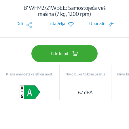
B1WFM2721WBEE: Samostojeća veš
mašina (7 kg, 1200 rpm)
Deli
Lista želja
Uporedi
Gde kupiti
Klasa energetske efikasnosti
Nivo buke tokom pranja
Nivo b
62 dBA