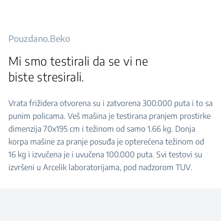
Pouzdano.Beko
Mi smo testirali da se vi ne
biste stresirali.
Vrata frižidera otvorena su i zatvorena 300.000 puta i to sa
punim policama. Veš mašina je testirana pranjem prostirke
dimenzija 70x195 cm i težinom od samo 1.66 kg. Donja
korpa mašine za pranje posuđa je opterećena težinom od
16 kg i izvučena je i uvučena 100.000 puta. Svi testovi su
izvršeni u Arcelik laboratorijama, pod nadzorom TUV.