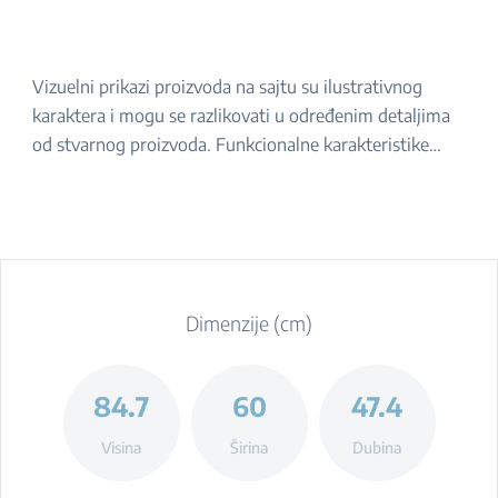
Vizuelni prikazi proizvoda na sajtu su ilustrativnog
karaktera i mogu se razlikovati u određenim detaljima
od stvarnog proizvoda. Funkcionalne karakteristike
navedene u opisu ostaju iste. Za tačan izgled proizvoda,
molimo da ga proverite u prodavnici.
Dimenzije (cm)
84.7
60
47.4
Visina
Širina
Dubina