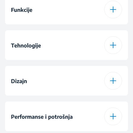
Funkcije
Program 1
Program za pamuk
Funkcija 1
EasyStart
Program 2
Eco 40-60
Tehnologije
Funkcija 2
Ending In
Program 3
Program za sintetiku
Tehnologija pare
SteamCure®
Funkcija 3
Rinse
Dizajn
Program 4
Quick Mini
OptiSense®
Funkcija 4
Para
Program 5
Wool
XL vrata
BM Meiling XL
Performanse i potrošnja
Funkcija 5
Spin
Program 6
20°C
Vrsta displeja
Digitalni displej