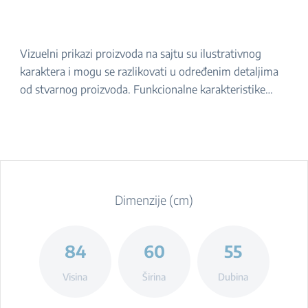
Vizuelni prikazi proizvoda na sajtu su ilustrativnog
karaktera i mogu se razlikovati u određenim detaljima
od stvarnog proizvoda. Funkcionalne karakteristike
navedene u opisu ostaju iste. Za tačan izgled proizvoda,
molimo da ga proverite u prodavnici.
Dimenzije (cm)
84
60
55
Visina
Širina
Dubina