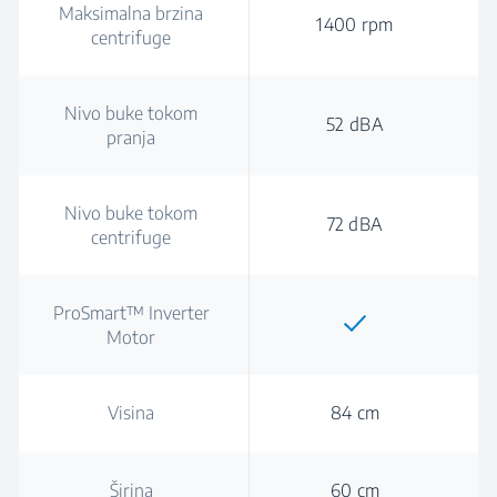
Maksimalna brzina
1400 rpm
centrifuge
Nivo buke tokom
52 dBA
pranja
Nivo buke tokom
72 dBA
centrifuge
ProSmart™ Inverter
Motor
Visina
84 cm
Širina
60 cm