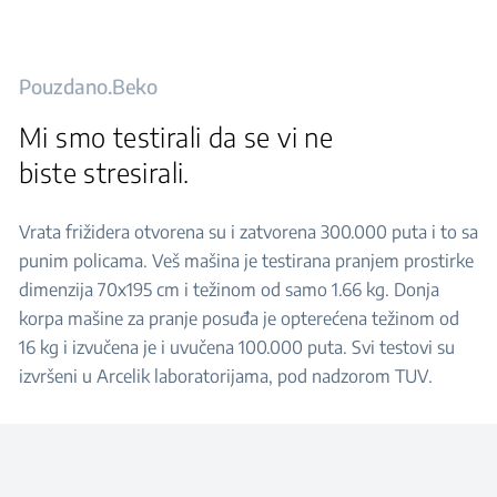
Pouzdano.Beko
Mi smo testirali da se vi ne
biste stresirali.
Vrata frižidera otvorena su i zatvorena 300.000 puta i to sa
punim policama. Veš mašina je testirana pranjem prostirke
dimenzija 70x195 cm i težinom od samo 1.66 kg. Donja
korpa mašine za pranje posuđa je opterećena težinom od
16 kg i izvučena je i uvučena 100.000 puta. Svi testovi su
izvršeni u Arcelik laboratorijama, pod nadzorom TUV.