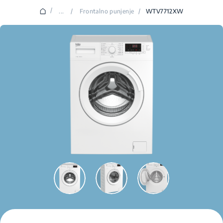
/
...
/
Frontalno punjenje
/
WTV7712XW