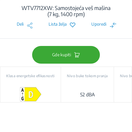
WTV7712XW: Samostojeća veš mašina
(7 kg, 1400 rpm)
Deli
Lista želja
Uporedi
Gde kupiti
Klasa energetske efikasnosti
Nivo buke tokom pranja
Nivo b
52 dBA