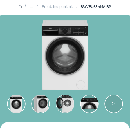
/
...
/
Frontalno punjenje
/
B3WFU58415A BP
2