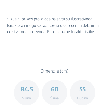
Vizuelni prikazi proizvoda na sajtu su ilustrativnog
karaktera i mogu se razlikovati u određenim detaljima
od stvarnog proizvoda. Funkcionalne karakteristike
navedene u opisu ostaju iste. Za tačan izgled proizvoda,
molimo da ga proverite u prodavnici.
Dimenzije (cm)
84.5
60
55
Visina
Širina
Dubina