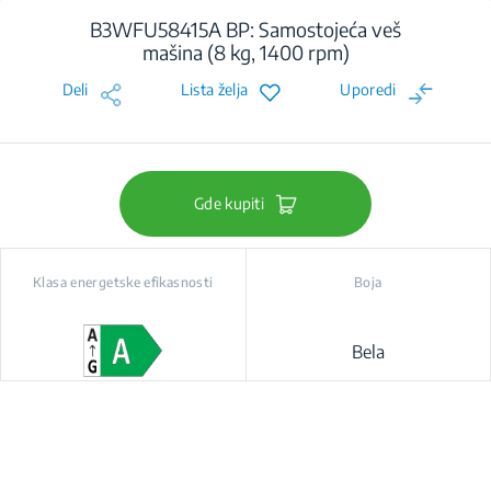
B3WFU58415A BP: Samostojeća veš
mašina (8 kg, 1400 rpm)
Deli
Lista želja
Uporedi
Gde kupiti
Klasa energetske efikasnosti
Boja
Bela