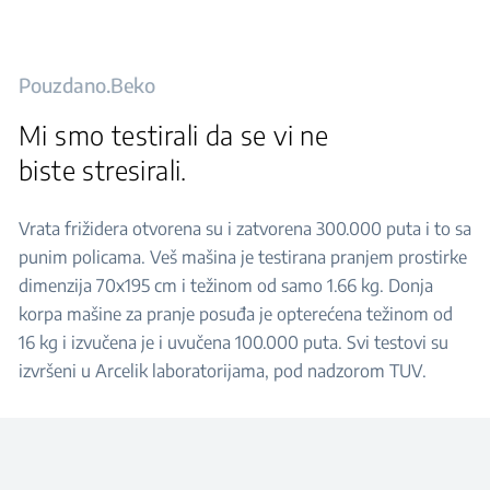
Pouzdano.Beko
Mi smo testirali da se vi ne
biste stresirali.
Vrata frižidera otvorena su i zatvorena 300.000 puta i to sa
punim policama. Veš mašina je testirana pranjem prostirke
dimenzija 70x195 cm i težinom od samo 1.66 kg. Donja
korpa mašine za pranje posuđa je opterećena težinom od
16 kg i izvučena je i uvučena 100.000 puta. Svi testovi su
izvršeni u Arcelik laboratorijama, pod nadzorom TUV.