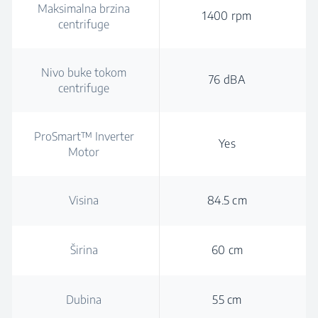
Maksimalna brzina
1400 rpm
centrifuge
Nivo buke tokom
76 dBA
centrifuge
ProSmart™ Inverter
Yes
Motor
Visina
84.5 cm
Širina
60 cm
Dubina
55 cm