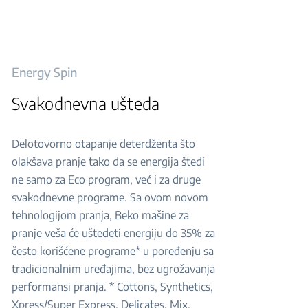
Energy Spin
Svakodnevna ušteda
Delotovorno otapanje deterdženta što
olakšava pranje tako da se energija štedi
ne samo za Eco program, već i za druge
svakodnevne programe. Sa ovom novom
tehnologijom pranja, Beko mašine za
pranje veša će uštedeti energiju do 35% za
često korišćene programe* u poređenju sa
tradicionalnim uređajima, bez ugrožavanja
performansi pranja. * Cottons, Synthetics,
Xpress/Super Express, Delicates, Mix,