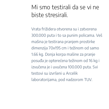
Mi smo testirali da se vi ne
biste stresirali.
Vrata frižidera otvorena su i zatvorena
300.000 puta i to sa punim policama. Veš
mašina je testirana pranjem prostirke
dimenzija 70x195 cm i težinom od samo
1.66 kg. Donja korpa mašine za pranje
posuđa je opterećena težinom od 16 kg i
izvučena je i uvučena 100.000 puta. Svi
testovi su izvršeni u Arcelik
laboratorijama, pod nadzorom TUV.