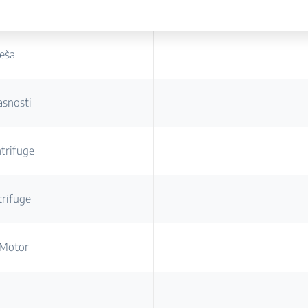
veša
asnosti
trifuge
rifuge
 Motor