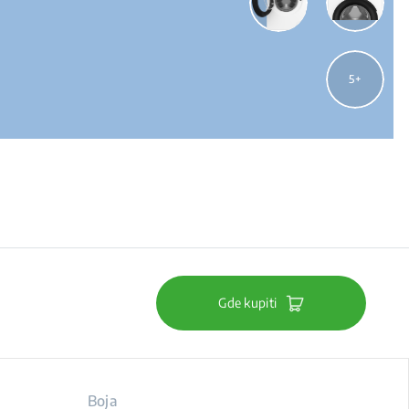
5
Gde kupiti
Boja