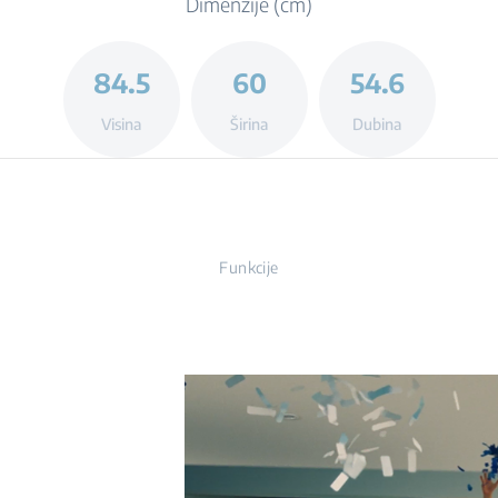
Dimenzije (cm)
84.5
60
54.6
Visina
Širina
Dubina
Funkcije