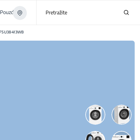
Pouzdano
Pretražite
FSU38413WB