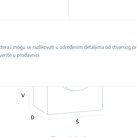
raktera i mogu se razlikovati u određenim detaljima od stvarnog 
verite u prodavnici.
V
D
Š