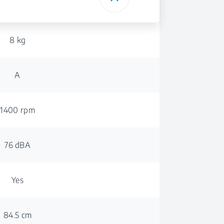
8 kg
A
1400 rpm
76 dBA
Yes
84.5 cm