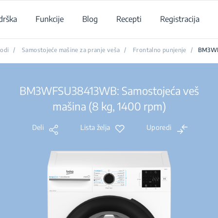
drška
Funkcije
Blog
Recepti
Registracija
odi
/
Samostojeće mašine za pranje veša
/
Frontalno punjenje
/
BM3W
BM3WFSU38413WB: Samostojeća veš
mašina (8 kg, 1400 rpm)
Deli
Lista želja
Uporedi