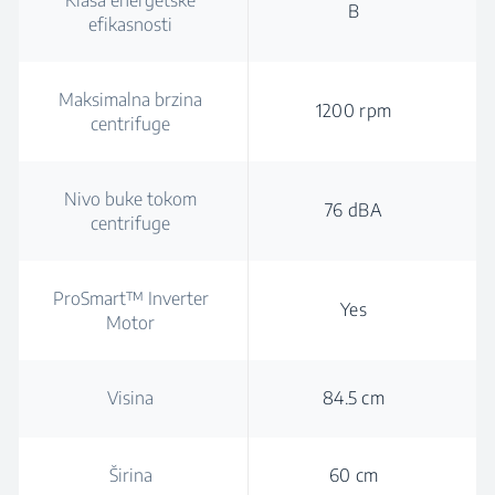
Klasa energetske
B
efikasnosti
Maksimalna brzina
1200 rpm
centrifuge
Nivo buke tokom
76 dBA
centrifuge
ProSmart™ Inverter
Yes
Motor
Visina
84.5 cm
Širina
60 cm