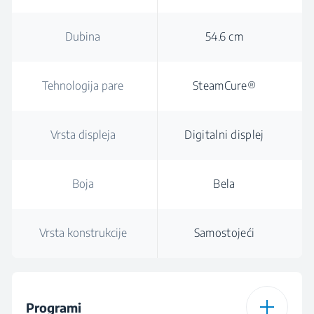
Dubina
54.6 cm
Tehnologija pare
SteamCure®
Vrsta displeja
Digitalni displej
Boja
Bela
Vrsta konstrukcije
Samostojeći
Programi