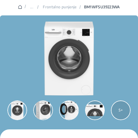
/
...
/
Frontalno punjenje
/
BM1WFSU39223WA
5