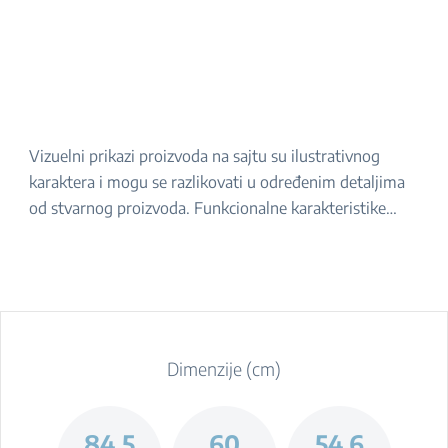
Vizuelni prikazi proizvoda na sajtu su ilustrativnog
karaktera i mogu se razlikovati u određenim detaljima
od stvarnog proizvoda. Funkcionalne karakteristike
navedene u opisu ostaju iste. Za tačan izgled proizvoda,
molimo da ga proverite u prodavnici.
Dimenzije (cm)
84.5
60
54.6