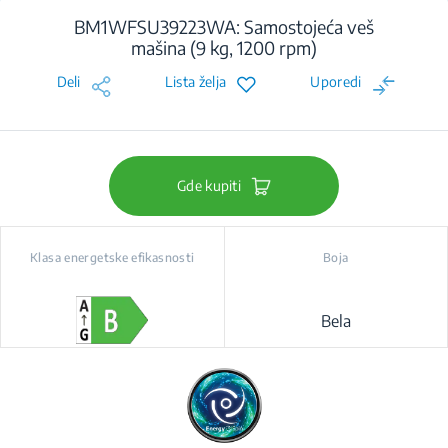
BM1WFSU39223WA: Samostojeća veš
mašina (9 kg, 1200 rpm)
Deli
Lista želja
Uporedi
Gde kupiti
Klasa energetske efikasnosti
Boja
Bela