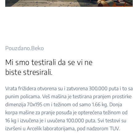
Pouzdano.Beko
Mi smo testirali da se vi ne
biste stresirali.
Vrata frižidera otvorena su i zatvorena 300.000 puta i to sa
punim policama. Veš mašina je testirana pranjem prostirke
dimenzija 70x195 cm i težinom od samo 1.66 kg. Donja
korpa mašine za pranje posuđa je opterećena težinom od
16 kg i izvučena je i uvučena 100.000 puta. Svi testovi su
izvršeni u Arcelik laboratorijama, pod nadzorom TUV.