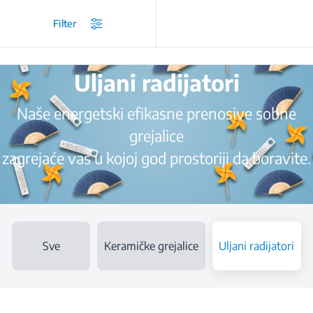
/
Proizvodi
/
Sobne grejalice
/
Uljani radijatori
Filter
Uljani radijatori
Naše energetski efikasne prenosive sobne
grejalice
zagrejaće vas u kojoj god prostoriji da boravite.
Sve
Keramičke grejalice
Uljani radijatori