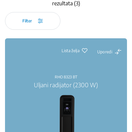
rezultata (3)
Filter
Lista želja
Uporedi
RHO 8323 BT
Uljani radijator (2300 W)