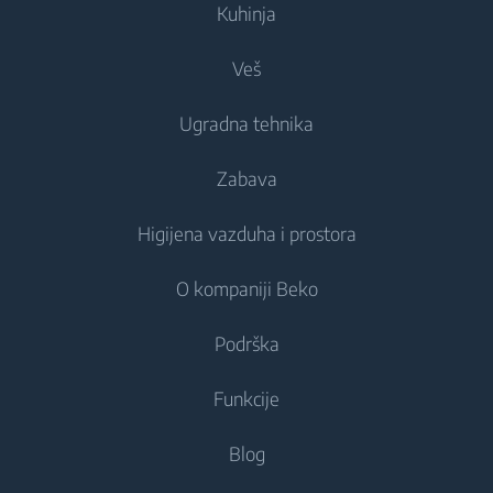
Kuhinja
Veš
Frižideri i zamrzivači
Ugradna tehnika
Frižideri
Mašine za pranje veša
Zabava
Zamrzivači
Samostojeće mašine za pranje veša
Frižideri i zamrzivači
Kombinovani frižideri
Higijena vazduha i prostora
Ugradne mašine za pranje veša
Ugradni frižideri
Televizori
Ugradni frižideri
Mašine za pranje i sušenje veša
O kompaniji Beko
Ugradni zamrzivači
Televizori
Ugradni zamrzivači
Higijena vazduha
Samostojeće mašine za pranje i sušenje veša
Ugradni kombinovani frižideri
Podrška
Ugradni kombinovani frižideri
Klima uređaji
Ugradne mašine za pranje i sušenje veša
Uređaji za kuvanje
Uređaji za kuvanje
O nama
Funkcije
Pročišćivači vazduha
Mašine za sušenje veša
Ugradne rerne
Beko Corporate
Ovlaživači vazduha
Samostojeći šporeti
Blog
Mašine za sušenje veša
Ugradna mikrotalasna
Beko Professional
Sobne grejalice
Ugradne rerne