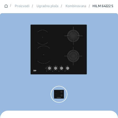
/
Proizvodi
/
Ugradna ploča
/
Kombinovana
/
HILM 64222 S