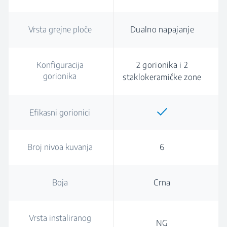
Vrsta grejne ploče
Dualno napajanje
Konfiguracija
2 gorionika i 2
gorionika
staklokeramičke zone
Efikasni gorionici
Broj nivoa kuvanja
6
Boja
Crna
Vrsta instaliranog
NG