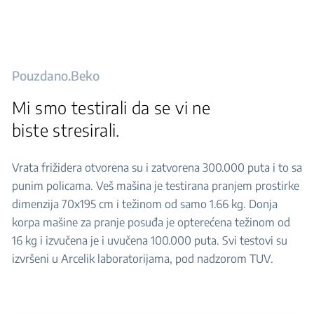
Pouzdano.Beko
Mi smo testirali da se vi ne
biste stresirali.
Vrata frižidera otvorena su i zatvorena 300.000 puta i to sa
punim policama. Veš mašina je testirana pranjem prostirke
dimenzija 70x195 cm i težinom od samo 1.66 kg. Donja
korpa mašine za pranje posuđa je opterećena težinom od
16 kg i izvučena je i uvučena 100.000 puta. Svi testovi su
izvršeni u Arcelik laboratorijama, pod nadzorom TUV.