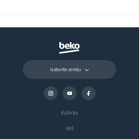
Izaberite zemlju
Kuhinja
Veš
Frižideri i zamrzivači