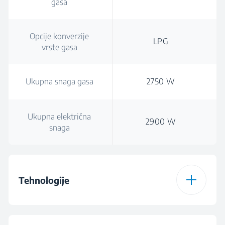
gasa
Opcije konverzije
LPG
vrste gasa
Ukupna snaga gasa
2750 W
Ukupna električna
2900 W
snaga
Tehnologije
Vrsta grejne ploče
Dualno napajanje