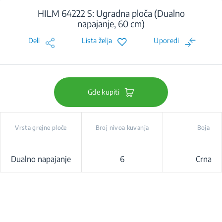
HILM 64222 S: Ugradna ploča (Dualno
napajanje, 60 cm)
Deli
Lista želja
Uporedi
Gde kupiti
Vrsta grejne ploče
Broj nivoa kuvanja
Boja
Dualno napajanje
6
Crna