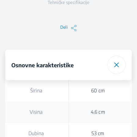
Tehničke specifikacije
Deli
Osnovne karakteristike
Širina
60 cm
Visina
4.6 cm
Dubina
53 cm