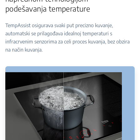
podešavanja temperature
TempAssist osigurava svaki put precizno kuvanje,
automatski se prilagođava idealnoj temperaturi s
infracrvenim senzorima za celi proces kuvanja, bez obzira
na način kuvanja.