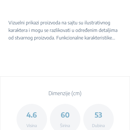
Vizuelni prikazi proizvoda na sajtu su ilustrativnog
karaktera i mogu se razlikovati u određenim detaljima
od stvarnog proizvoda. Funkcionalne karakteristike
navedene u opisu ostaju iste. Za tačan izgled proizvoda,
molimo da ga proverite u prodavnici.
Dimenzije (cm)
4.6
60
53
Visina
Širina
Dubina